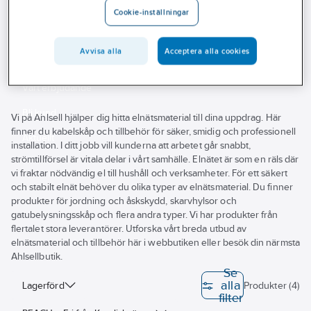
Outlet
Cookie-inställningar
Jordplåtar och jordnät med tillbehör
Jordningssatser
Branscher
Avvisa alla
Acceptera alla cookies
Jordningssatser
Tjänster
Vårt erbjudande
Bli kund
Vi på Ahlsell hjälper dig hitta elnätsmaterial till dina uppdrag. Här
finner du kabelskåp och tillbehör för säker, smidig och professionell
Aktuellt
installation. I ditt jobb vill kunderna att arbetet går snabbt,
strömtillförsel är vitala delar i vårt samhälle. Elnätet är som en räls där
vi fraktar nödvändig el till hushåll och verksamheter. För ett säkert
och stabilt elnät behöver du olika typer av elnätsmaterial. Du finner
produkter för jordning och åskskydd, skarvhylsor och
gatubelysningsskåp och flera andra typer. Vi har produkter från
flertalet stora leverantörer. Utforska vårt breda utbud av
elnätsmaterial och tillbehör här i webbutiken eller besök din närmsta
Ahlsellbutik.
Se
alla
Lagerförd
Produkter (4)
filter