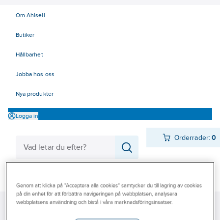
Om Ahlsell
Butiker
Hållbarhet
Jobba hos oss
Nya produkter
Logga in
Orderrader:
0
Produkter
Beställ direkt
Genom att klicka på "Acceptera alla cookies" samtycker du till lagring av cookies
Varumärken
på din enhet för att förbättra navigeringen på webbplatsen, analysera
webbplatsens användning och bistå i våra marknadsföringsinsatser.
Ahlsell
Produkter
El
Elnätsmateriel 06-09
Kampanjer
06 Åskskydd och potentialutjämning
Jordtag