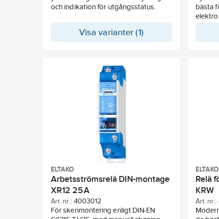
och indikation för utgångsstatus.
bästa f
elektro
högpre
Visa varianter (1)
multisp
Mycket 
användn
undvik
med spo
värmeut
drift.
ELTAKO
ELTAKO
Arbetsströmsrelä DIN-montage
Relä 
XR12 25A
KRW
Art. nr.:
4003012
Art. nr.:
För skenmontering enligt DIN-EN
Modern