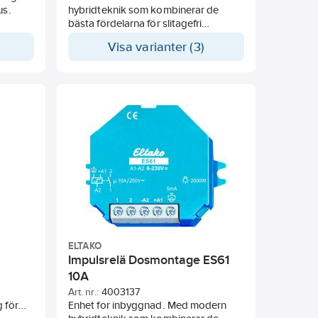
us.
hybridteknik som kombinerar de
bästa fördelarna för slitagefri
elektronisk styrning och med
Visa varianter (3)
högpresterande specialrelä. Med
multispänning 8 till 230V AC/DC.
Mycket låg ljudnivå. Tack vare
användning av bistabil reläfunktion
undviker man eventuella problem
med spolförlusteffekter och
värmeutveckling även om reläet är i
drift.
ELTAKO
Impulsrelä Dosmontage ES61
10A
Art. nr.:
4003137
 för
Enhet for inbyggnad. Med modern