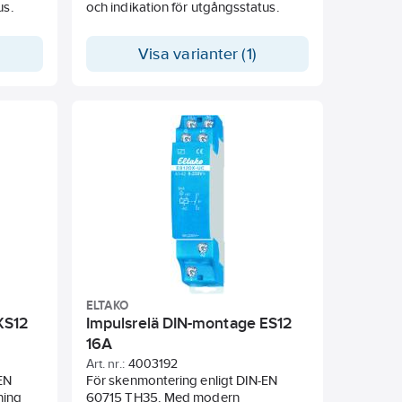
us.
och indikation för utgångsstatus.
Visa varianter (1)
ELTAKO
XS12
Impulsrelä DIN-montage ES12
16A
Art. nr.:
4003192
EN
För skenmontering enligt DIN-EN
ning
60715 TH35. Med modern