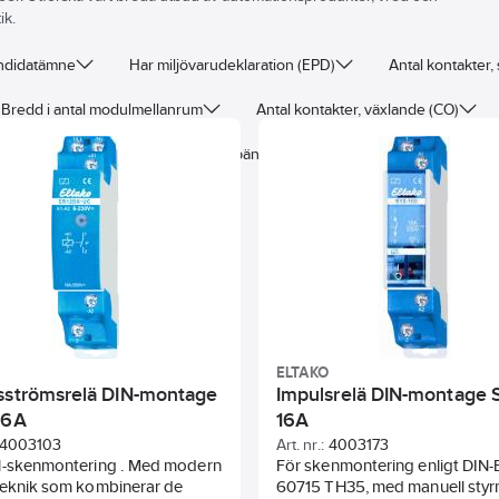
ik.
andidatämne
Har miljövarudeklaration (EPD)
Antal kontakter,
Bredd i antal modulmellanrum
Antal kontakter, växlande (CO)
Märkström
Matningsspänning
Typ av manöverspännin
ELTAKO
sströmsrelä DIN-montage
Impulsrelä DIN-montage 
16A
16A
4003103
Art. nr.:
4003173
N-skenmontering . Med modern
För skenmontering enligt DIN-
teknik som kombinerar de
60715 TH35, med manuell styr