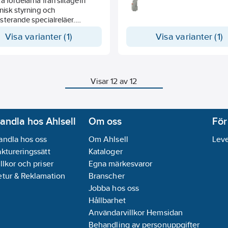
a fördelarna från slitagefri
varje impuls skickas till spole,
nisk styrning och
hjälp av normalt öppna tryckk
terande specialreläer.
Idealisk för lampa fjärrstyrning
strömrelä för höga
olika positioner. De tillåter ock
Visa varianter (1)
Visa varianter (1)
römmar upp till 500A/2ms,
manuella operationer på prod
ell manöverspänning, 1NO-
t 16A/250V.
Visar 12 av 12
andla hos Ahlsell
Om oss
För
andla hos oss
Om Ahlsell
Leve
aktureringssätt
Kataloger
llkor och priser
Egna märkesvaror
etur & Reklamation
Branscher
Jobba hos oss
Hållbarhet
Användarvillkor Hemsidan
Behandling av personuppgifter