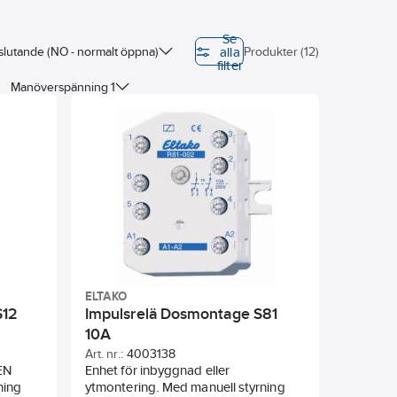
Se
alla
 slutande (NO - normalt öppna)
Produkter (12)
filter
Manöverspänning 1
g 1
ELTAKO
S12
Impulsrelä Dosmontage S81
10A
Art. nr.:
4003138
EN
Enhet för inbyggnad eller
ning
ytmontering. Med manuell styrning