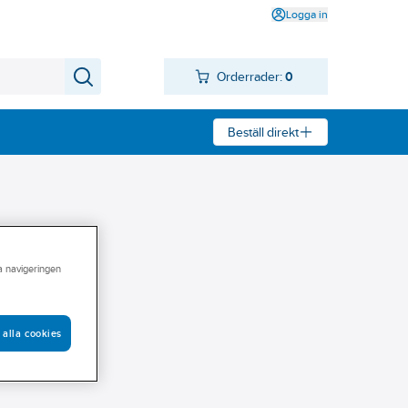
Logga in
Orderrader:
0
Beställ direkt
ra navigeringen
 alla cookies