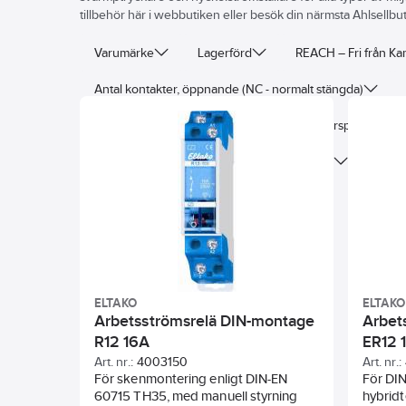
tillbehör här i webbutiken eller besök din närmsta Ahlsellbut
Varumärke
Lagerförd
REACH – Fri från K
Antal kontakter, öppnande (NC - normalt stängda)
Monteringsmetod
Frekvens manöverspänning 1
Typ av manöverspänning 2
Funktion
ELTAKO
ELTAKO
Arbetsströmsrelä DIN-montage
Arbet
R12 16A
ER12 
Art. nr.:
4003150
Art. nr.:
För skenmontering enligt DIN-EN
För DI
60715 TH35, med manuell styrning
hybrid