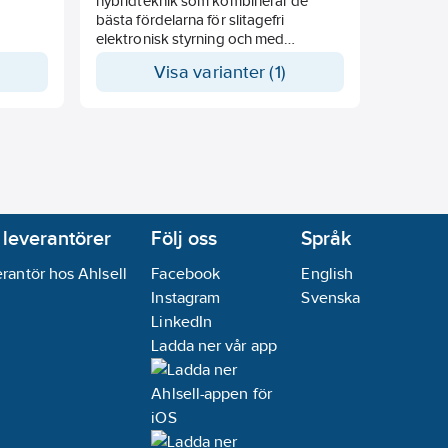
 med
hybridteknik som kombinerar de
nappar .
bästa fördelarna för slitagefri
 från
elektronisk styrning och med
så
högpresterande specialrelä. Med
Visa varianter (1)
ukten.
multispänning 8 till 230V AC/DC.
Mycket låg ljudnivå. Tack vare
användning av bistabil reläfunktion
undviker man eventuella problem
med spolförlusteffekter och
värmeutveckling även om reläet är i
drift.
 leverantörer
Följ oss
Språk
rantör hos Ahlsell
Facebook
English
Instagram
Svenska
LinkedIn
Ladda ner vår app