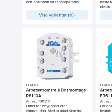
och indikation för utgångsstatus.
bästa f
elektro
högpre
Visa varianter (10)
multisp
Mycket 
kontakt
användn
undvik
med spo
värmeut
drift.
ELTAKO
ELTAKO
Arbetsströmsrelä Dosmontage
Arbet
R81 10A
ER61 
Art. nr.:
4003114
Art. nr.:
Enhet för inbyggnad eller
För do
ytmontering. Med manuell styrning
hybrid