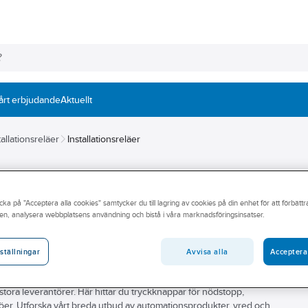
årt erbjudande
Aktuellt
tallationsreläer
Installationsreläer
cka på "Acceptera alla cookies" samtycker du till lagring av cookies på din enhet för att förbätt
en, analysera webbplatsens användning och bistå i våra marknadsföringsinsatser.
erkstad? Vi på Ahlsell hjälper dig hitta rätt produkter för dig.
Avvisa alla
Acceptera
ställningar
vatbostad har vi sortimentet. Inom automation från enskilda
 tryckknappar, givare och säkerhetsbrytare och tillbehör för enkel
 stora leverantörer. Här hittar du tryckknappar för nödstopp,
ljöer. Utforska vårt breda utbud av automationsprodukter, vred och