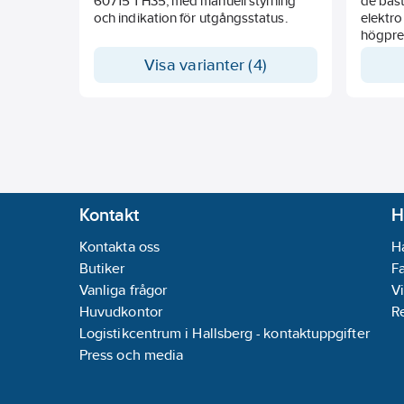
60715 TH35, med manuell styrning
de bäst
och indikation för utgångsstatus.
elektro
högpres
Arbets
Visa varianter (4)
startst
univers
kontak
Kontakt
H
Kontakta oss
H
Butiker
F
Vanliga frågor
Vi
Huvudkontor
R
Logistikcentrum i Hallsberg - kontaktuppgifter
Press och media