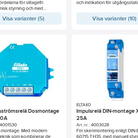
ördelarna för slitagefri
och indikation för utgångsstat
nisk styrning och med
sterande specialrelä. Med
Visa varianter (5)
Visa varianter (10)
änning 8 till 230V AC/DC.
låg ljudnivå. LED-indikering av
position. Tack vare
ing av bistabil reläfunktion
er man eventuella problem
lförlusteffekter och
veckling även om reläet är i
ELTAKO
sströmsrelä Dosmontage
Impulsrelä DIN-montage 
10A
25A
4001530
Art. nr.:
4003028
smontage. Med modern
För skenmontering enligt DIN-
teknik som kombinerar de
60715 TH35, med manuell styr