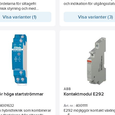
ördelarna för slitagefri
och indikation för utgångsstat
nisk styrning och med
sterande specialrelä. Med
Visa varianter (1)
Visa varianter (3)
änning 8 till 230V AC/DC.
låg ljudnivå. Tack vare
ing av bistabil reläfunktion
er man eventuella problem
lförlusteffekter och
veckling även om reläet är i
ABB
för höga startströmmar
Kontaktmodul E292
4001632
Art. nr.:
4001111
 hybridteknik som kombinerar
E292 möjliggör kontakt växling