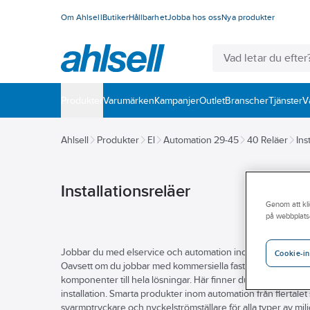
Om Ahlsell
Butiker
Hållbarhet
Jobba hos oss
Nya produkter
Produkter
Varumärken
Kampanjer
Outlet
Branscher
Tjänster
V
Ahlsell
Produkter
El
Automation 29-45
40 Reläer
Ins
Installationsreläer
Genom att kli
på webbplats
Jobbar du med elservice och automation inom fastighet eller v
Cookie-in
Oavsett om du jobbar med kommersiella fastigheter eller pri
komponenter till hela lösningar. Här finner du kontraktorer,
installation. Smarta produkter inom automation från flertalet
svarmptryckare och nyckelströmställare för alla typer av mi