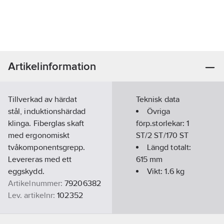
Artikelinformation
Tillverkad av härdat
Teknisk data
stål, induktionshärdad
Övriga
klinga. Fiberglas skaft
förp.storlekar:
1
med ergonomiskt
ST/2 ST/170 ST
tvåkomponentsgrepp.
Längd totalt:
Levereras med ett
615
mm
eggskydd.
Vikt:
1.6
kg
Artikelnummer:
79206382
Lev. artikelnr:
102352
Ean
3394661023520
artikelnr: