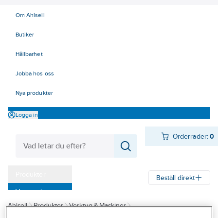
Om Ahlsell
Butiker
Hållbarhet
Jobba hos oss
Nya produkter
Logga in
Orderrader:
0
Produkter
Beställ direkt
Varumärken
Ahlsell
Produkter
Verktyg & Maskiner
Kampanjer
Redskap och trädgårdsprodukter
Yxor och skaft