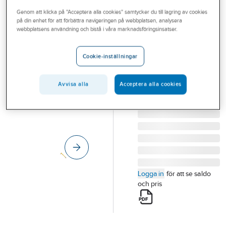
Outlet
Genom att klicka på "Acceptera alla cookies" samtycker du till lagring av cookies
på din enhet för att förbättra navigeringen på webbplatsen, analysera
IRONSIDE
Branscher
webbplatsens användning och bistå i våra marknadsföringsinsatser.
Klyvyxa Ironside
Tjänster
Glasfiber
Cookie-inställningar
KLYVYXA IRONSIDE
Vårt erbjudande
1,6KG 615MM
Aktuellt
Avvisa alla
Acceptera alla cookies
GLASFIBER 102352
Artikelnummer:
79206382
Lev. artikelnr:
102352
Logga in
för att se saldo
och pris