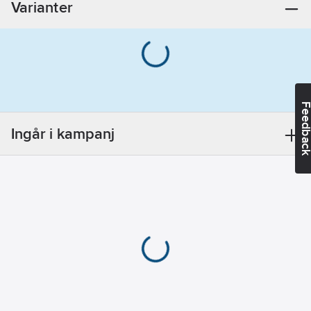
Varianter
Materialklass
TF3120
Feedba
Ingår i kampanj