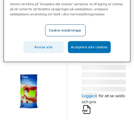
Genom att klicka på "Acceptera alla cookies" samtycker du till lagring av cookies
Outlet
på din enhet för att förbättra navigeringen på webbplatsen, analysera
WEIBULLS
webbplatsens användning och bistå i våra marknadsföringsinsatser.
Branscher
Sandlådesand
Tjänster
Weibulls 20 kg
Cookie-inställningar
SANDLÅDESAND
Vårt erbjudande
WEIBULLS 20KG
Avvisa alla
Acceptera alla cookies
Bli kund
Artikelnummer:
500735
Lev. artikelnr:
28095
Aktuellt
Logga in
för att se saldo
och pris