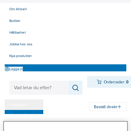
Om Ahlsell
Butiker
Hållbarhet
Jobba hos oss
Nya produkter
Logga in
Orderrader:
0
Produkter
Beställ direkt
Varumärken
Ahlsell
Produkter
Verktyg & Maskiner
Kampanjer
Redskap och trädgårdsprodukter
Trädgårdsprodukter