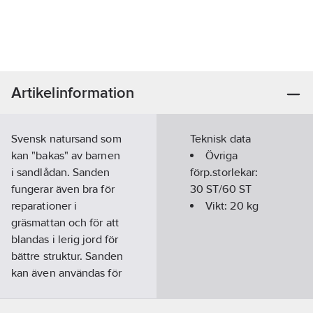
Artikelinformation
Svensk natursand som
Teknisk data
kan "bakas" av barnen
Övriga
i sandlådan. Sanden
förp.storlekar:
fungerar även bra för
30 ST/60 ST
reparationer i
Vikt:
20
kg
gräsmattan och för att
blandas i lerig jord för
bättre struktur. Sanden
kan även användas för
justering av sten och
betongplattor i