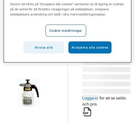
Genom att klicka på "Acceptera alla cookies" samtycker du till lagring av cookies
Outlet
på din enhet för att förbättra navigeringen på webbplatsen, analysera
HOZELOCK
webbplatsens användning och bistå i våra marknadsföringsinsatser.
Branscher
Tryckspruta
Tjänster
Hozelock Viton
Cookie-inställningar
1.25 l
Vårt erbjudande
VITON SPRUTA 1,25 L
Avvisa alla
Acceptera alla cookies
Bli kund
Artikelnummer:
35708421
Lev. artikelnr:
26-5102
Aktuellt
Logga in
för att se saldo
och pris