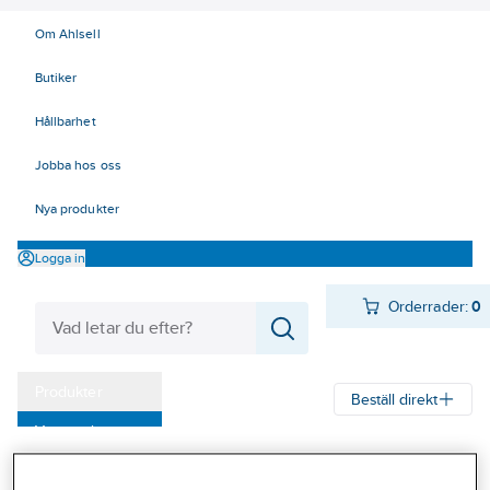
Om Ahlsell
Butiker
Hållbarhet
Jobba hos oss
Nya produkter
Logga in
Orderrader:
0
Produkter
Beställ direkt
Varumärken
Ahlsell
Produkter
Verktyg & Maskiner
Kampanjer
Redskap och trädgårdsprodukter
Trädgårdsprodukter