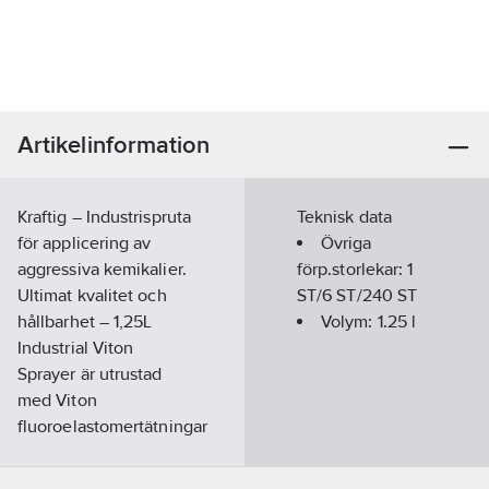
Artikelinformation
Kraftig – Industrispruta
Teknisk data
för applicering av
Övriga
aggressiva kemikalier.
förp.storlekar:
1
Ultimat kvalitet och
ST/6 ST/240 ST
hållbarhet – 1,25L
Volym:
1.25
l
Industrial Viton
Sprayer är utrustad
med Viton
fluoroelastomertätningar
som är 4 x mer
resistenta än