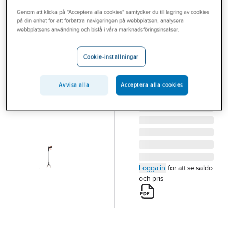
Outlet
Genom att klicka på "Acceptera alla cookies" samtycker du till lagring av cookies
på din enhet för att förbättra navigeringen på webbplatsen, analysera
A-COLLECTION
Branscher
webbplatsens användning och bistå i våra marknadsföringsinsatser.
Skräpplockare
Tjänster
a-collection
Cookie-inställningar
SKRÄPPLOCKARE
Vårt erbjudande
71CM ALUMINIUM A-
Bli kund
Avvisa alla
Acceptera alla cookies
COLLECTION
Artikelnummer:
374908
Aktuellt
Logga in
för att se saldo
och pris