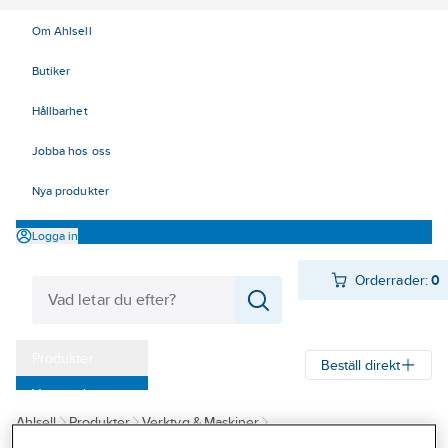
Om Ahlsell
Butiker
Hållbarhet
Jobba hos oss
Nya produkter
Logga in
Orderrader:
0
Produkter
Beställ direkt
Varumärken
Ahlsell
Produkter
Verktyg & Maskiner
Kampanjer
Redskap och trädgårdsprodukter
Skräpplockare/griptänger