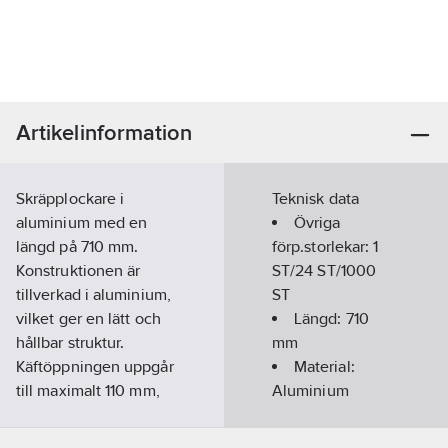
Artikelinformation
Skräpplockare i
Teknisk data
aluminium med en
Övriga
längd på 710 mm.
förp.storlekar:
1
Konstruktionen är
ST/24 ST/1000
tillverkad i aluminium,
ST
vilket ger en lätt och
Längd:
710
hållbar struktur.
mm
Käftöppningen uppgår
Material:
till maximalt 110 mm,
Aluminium
vilket möjliggör
Max.
effektiv hantering av
käftöppning: