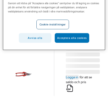
Genom att klicka på "Acceptera alla cookies" samtycker du till lagring av cookies
Outlet
på din enhet för att förbättra navigeringen på webbplatsen, analysera
BAHCO
webbplatsens användning och bistå i våra marknadsföringsinsatser.
Branscher
Sekatör
Tjänster
Bahco P126
Cookie-inställningar
SEKATÖR BAHCO
Vårt erbjudande
P126-19-F
Avvisa alla
Acceptera alla cookies
Aktuellt
Artikelnummer:
174104
Lev. artikelnr:
8275297
Logga in
för att se
saldo och pris