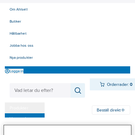
Om Ahlsell
Butiker
Hållbarhet
Jobba hos oss
Nya produkter
Logga in
Orderrader:
0
Produkter
Beställ direkt
Varumärken
Ahlsell
Produkter
Verktyg & Maskiner
Kampanjer
Redskap och trädgårdsprodukter
Sekatörer