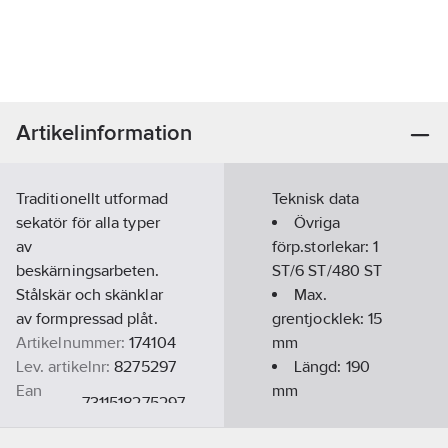
Artikelinformation
Traditionellt utformad
Teknisk data
sekatör för alla typer
Övriga
av
förp.storlekar:
1
beskärningsarbeten.
ST/6 ST/480 ST
Stålskär och skänklar
Max.
av formpressad plåt.
grentjocklek:
15
Artikelnummer:
174104
mm
Lev. artikelnr:
8275297
Längd:
190
Ean
mm
7311518275297
artikelnr:
Vikt:
245
g
Materialklass
TO100B