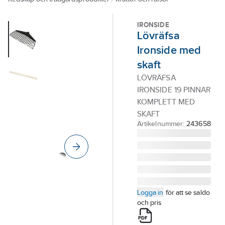
Outlet
IRONSIDE
Branscher
Lövräfsa
Tjänster
Ironside med
skaft
Vårt erbjudande
LÖVRÄFSA
Bli kund
IRONSIDE 19 PINNAR
Aktuellt
KOMPLETT MED
SKAFT
Artikelnummer:
243658
Logga in
för att se saldo
och pris