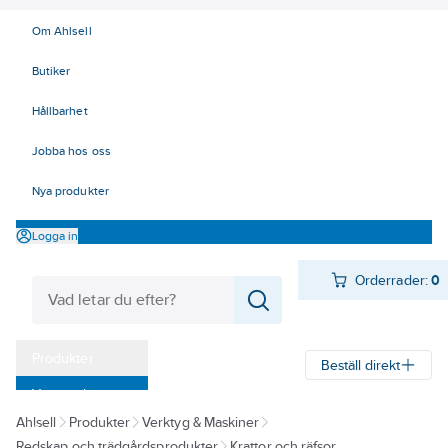
Om Ahlsell
Butiker
Hållbarhet
Jobba hos oss
Nya produkter
Logga in
Orderrader:
0
Produkter
Beställ direkt
Varumärken
Ahlsell
Produkter
Verktyg & Maskiner
Kampanjer
Redskap och trädgårdsprodukter
Krattor och räfsor