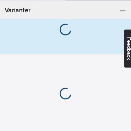
anslutning 1:
Varianter
Rostfritt stål
Material
anslutning 2:
Rostfritt stål
Feedba
Materialkvalitet
anslutning 1:
Syrafast stål
316L (1.4404)
Materialkvalitet
anslutning 2:
Syrafast stål
316L (1.4404)
Längd:
21.5
mm