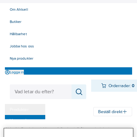
Om Ahlsell
Butiker
Hållbarhet
Jobba hos oss
Nya produkter
Logga in
Orderrader:
0
Produkter
Beställ direkt
Varumärken
Ahlsell
Produkter
Värme & Sanitet
Stålrör och delar
Kampanjer
Rörsystem för Livsmedel / Aseptik
Rördelar
Rördelar RA 0,8-1,6