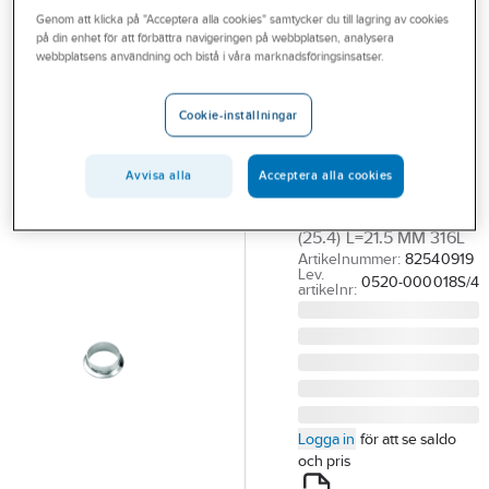
Outlet
Genom att klicka på "Acceptera alla cookies" samtycker du till lagring av cookies
Rördelar SMS
på din enhet för att förbättra navigeringen på webbplatsen, analysera
webbplatsens användning och bistå i våra marknadsföringsinsatser.
Branscher
Clamphylsa
Tjänster
Livsmedel för
Cookie-inställningar
Vårt erbjudande
svetsning SMS
Bli kund
Avvisa alla
Acceptera alla cookies
316L
CLAMP SVHYLSA 18X1
Aktuellt
(25.4) L=21.5 MM 316L
Artikelnummer:
82540919
Lev.
0520-000018S/4
artikelnr:
Logga in
för att se saldo
och pris