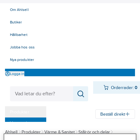
Om Ahlsell
Butiker
Hållbarhet
Jobba hos oss
Nya produkter
Logga in
Orderrader:
0
Produkter
Beställ direkt
Varumärken
Ahlsell
Produkter
Värme & Sanitet
Stålrör och delar
Kampanjer
Rörsystem för Livsmedel / Aseptik
Rördelar
Rördelar RA 0,8-1,6