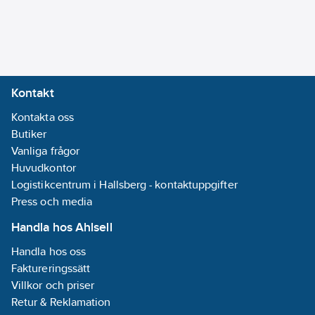
316L (1.4404)
Materialkvalitet
anslutning 2:
Syrafast stål
Kontakt
316L (1.4404)
Kontakta oss
Utförande:
Butiker
0,8/1.6 My
Vanliga frågor
Huvudkontor
Logistikcentrum i Hallsberg - kontaktuppgifter
Press och media
Handla hos Ahlsell
Handla hos oss
Faktureringssätt
Villkor och priser
Retur & Reklamation