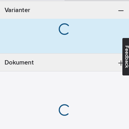
25
Varianter
Godstjocklek
anslutning 1:
1.2
mm
Godstjocklek
Feedba
anslutning 2:
1.2
mm
Dokument
Material
anslutning 1:
Rostfritt stål
Material
anslutning 2:
Rostfritt stål
Materialkvalitet
anslutning 1:
Syrafast stål