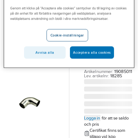
Outlet
Rördelar SMS
Genom att klicka på "Acceptera alla cookies" samtycker du till lagring av cookies
på din enhet för att förbättra navigeringen på webbplatsen, analysera
Branscher
webbplatsens användning och bistå i våra marknadsföringsinsatser.
Böj Livsmedel,
Tjänster
ISO 90° (R =
Cookie-inställningar
Vårt erbjudande
1,5xD) 316L.
Bli kund
25.0x1.2 LIVSM.BÖJ
Avvisa alla
Acceptera alla cookies
ISO R=37.5 MM 316L
Aktuellt
CERT
Artikelnummer:
19085011
Lev. artikelnr:
18285
Logga in
för att se saldo
och pris
Certifikat finns som
tillägg vid köp