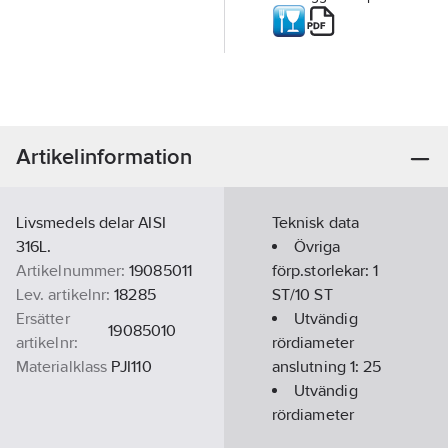
Artikelinformation
Livsmedels delar AISI
Teknisk data
316L.
Övriga
Artikelnummer:
19085011
förp.storlekar:
1
Lev. artikelnr:
18285
ST/10 ST
Ersätter
Utvändig
19085010
artikelnr:
rördiameter
Materialklass
PJI110
anslutning 1:
25
Utvändig
rördiameter
anslutning 2: