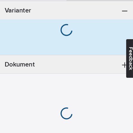
anslutning 2:
Varianter
25.0
mm
Utvändig
rördiameter
anslutning 3:
25.0
mm
Feedba
Godstjocklek
anslutning 1:
1.2
Dokument
mm
Godstjocklek
anslutning 2:
1.2
mm
Godstjocklek
anslutning 3:
1.2
mm
Material