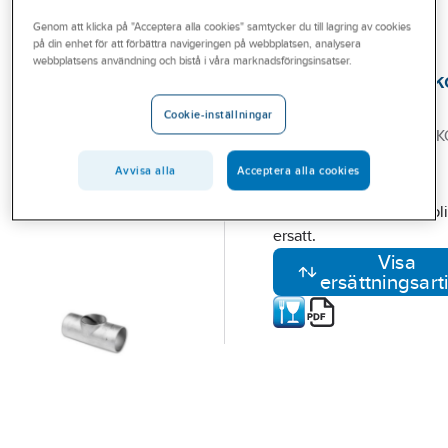
Outlet
Rördelar SMS
Genom att klicka på "Acceptera alla cookies" samtycker du till lagring av cookies
på din enhet för att förbättra navigeringen på webbplatsen, analysera
Branscher
webbplatsens användning och bistå i våra marknadsföringsinsatser.
T-rör Livsmedel, k
Tjänster
avstick 304L.
Cookie-inställningar
Vårt erbjudande
25,0x1.2 LIVSM. T-RÖR/
304L
Bli kund
Avvisa alla
Acceptera alla cookies
Artikelnummer:
19080512
Lev. artikelnr:
25040
Aktuellt
Den valda artikeln har bli
ersatt.
Visa
ersättningsart