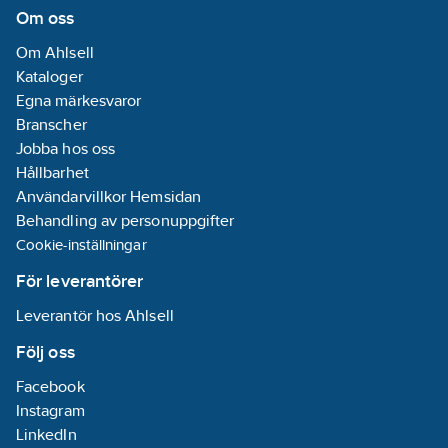
Om oss
Materialkvalitet
Om Ahlsell
anslutning 3:
Kataloger
Rostfritt stål
Egna märkesvaror
304L (1.4307)
Branscher
Utförande:
Jobba hos oss
0.8/1.6 My
Hållbarhet
Användarvillkor Hemsidan
Behandling av personuppgifter
Cookie-inställningar
För leverantörer
Leverantör hos Ahlsell
Följ oss
Facebook
Instagram
LinkedIn