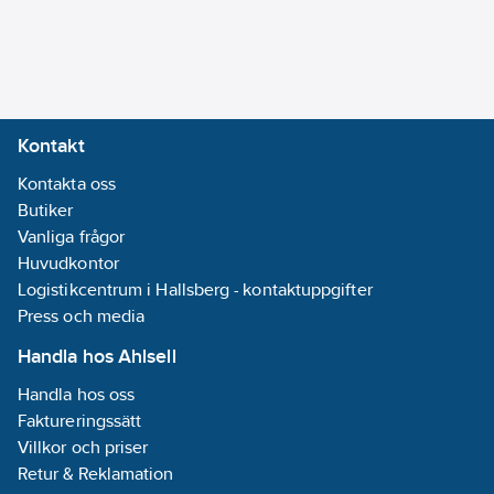
anslutning 1:
Rostfritt stål
Material
anslutning 2:
Rostfritt stål
Kontakt
Material
Kontakta oss
anslutning 3:
Butiker
Rostfritt stål
Vanliga frågor
Huvudkontor
Materialkvalitet
Logistikcentrum i Hallsberg - kontaktuppgifter
anslutning 1:
Press och media
Rostfritt stål
304L (1.4307)
Handla hos Ahlsell
Handla hos oss
Materialkvalitet
Faktureringssätt
anslutning 2:
Villkor och priser
Rostfritt stål
Retur & Reklamation
304L (1.4307)