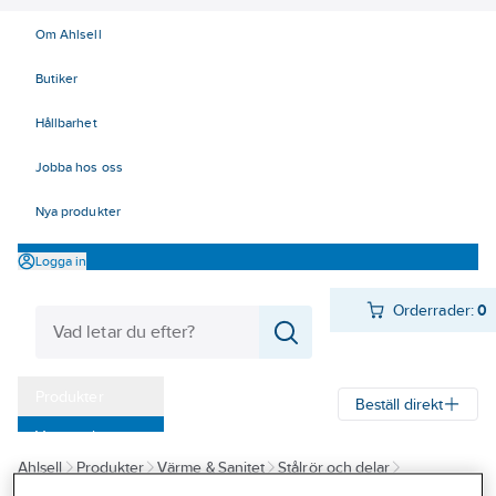
Om Ahlsell
Butiker
Hållbarhet
Jobba hos oss
Nya produkter
Logga in
Orderrader:
0
Produkter
Beställ direkt
Varumärken
Ahlsell
Produkter
Värme & Sanitet
Stålrör och delar
Kampanjer
Rörsystem för Livsmedel / Aseptik
Rördelar
Rördelar RA 0,8-1,6