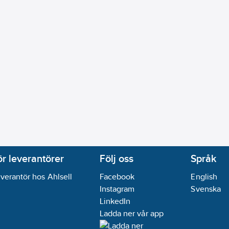
ör leverantörer
Följ oss
Språk
verantör hos Ahlsell
Facebook
English
Instagram
Svenska
LinkedIn
Ladda ner vår app