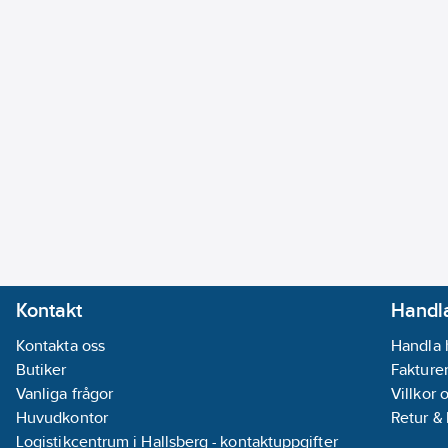
Kontakt
Handla
Kontakta oss
Handla 
Butiker
Fakturer
Vanliga frågor
Villkor 
Huvudkontor
Retur &
Logistikcentrum i Hallsberg - kontaktuppgifter