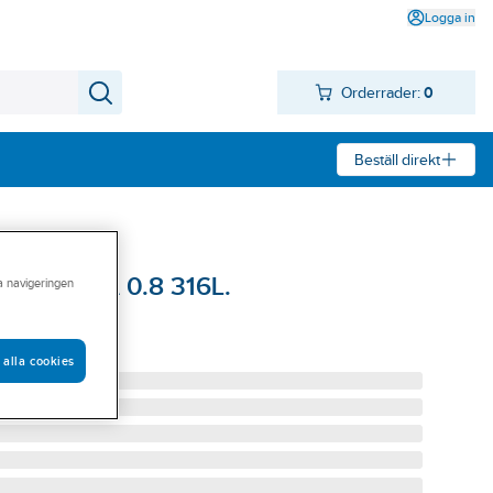
Logga in
Orderrader:
0
Beställ direkt
45° SMS RA 0.8 316L.
ra navigeringen
16L RA 0.8
SP/4
 alla cookies