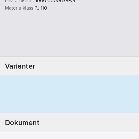
Lev. artikelnr:
1060-000063SP/4
Materialklass
PJI110
Varianter
Dokument