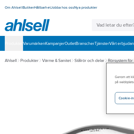
Om Ahlsell
Butiker
Hållbarhet
Jobba hos oss
Nya produkter
Produkter
Varumärken
Kampanjer
Outlet
Branscher
Tjänster
Vårt erbjuda
Ahlsell
Produkter
Värme & Sanitet
Stålrör och delar
Rörsystem för 
Genom att kli
på webbplats
Cookie-in