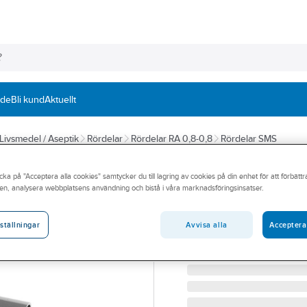
nde
Bli kund
Aktuellt
Livsmedel / Aseptik
Rördelar
Rördelar RA 0,8-0,8
Rördelar SMS
Böj Livsmedel, 
cka på "Acceptera alla cookies" samtycker du till lagring av cookies på din enhet för att förbätt
en, analysera webbplatsens användning och bistå i våra marknadsföringsinsatser.
BÖJ 45G 63.5X1.6 SMS 3
Artikelnummer:
82541112
Lev. artikelnr:
1060-000063
Avvisa alla
Acceptera
ställningar