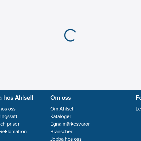
 hos Ahlsell
Om oss
F
hos oss
Om Ahlsell
Le
ingssätt
Kataloger
och priser
Egna märkesvaror
 Reklamation
Branscher
Jobba hos oss