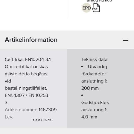
tillägg vid köp
Artikelinformation
Certifikat EN10204-3.1
Teknisk data
Om certifikat önskas
Utvändig
måste detta begäras
rördiameter
vid
anslutning 1:
beställningstillfället.
208
mm
EN1.4307 / EN 10253-
3.
Godstjocklek
Artikelnummer:
1467309
anslutning 1:
Lev.
4.0
mm
6002645
artikelnr:
Utvändig
Ersätter
rördiameter