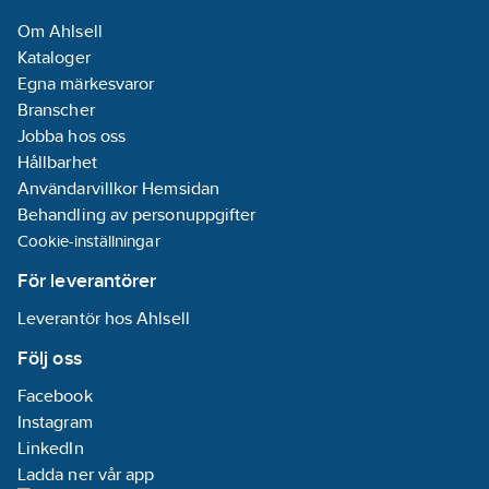
anslutning 3:
Om Ahlsell
Rostfritt stål
Kataloger
Egna märkesvaror
Materialkvalitet
Branscher
anslutning 1:
Jobba hos oss
Rostfritt stål
Hållbarhet
304L (1.4307)
Användarvillkor Hemsidan
Behandling av personuppgifter
Materialkvalitet
Cookie-inställningar
anslutning 2:
Rostfritt stål
För leverantörer
304L (1.4307)
Leverantör hos Ahlsell
Materialkvalitet
Följ oss
anslutning 3:
Facebook
Rostfritt stål
Instagram
304L (1.4307)
LinkedIn
Ladda ner vår app