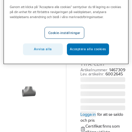
Outlet
Genom att klicka på "Acceptera alla cookies" samtycker du till lagring av cookies
på din enhet för att förbättra navigeringen på webbplatsen, analysera
T-rör pressat,
Branscher
webbplatsens användning och bistå i våra marknadsföringsinsatser.
metriska, EN
Tjänster
10253-3 Typ A,
Cookie-inställningar
Vårt erbjudande
EN 1.4307
Aktuellt
208X4 T-RÖR PRESS
Avvisa alla
Acceptera alla cookies
1.4307 EN 10253-3
TYPA. CERT
Artikelnummer:
1467309
Lev. artikelnr:
6002645
Logga in
för att se saldo
och pris
Certifikat finns som