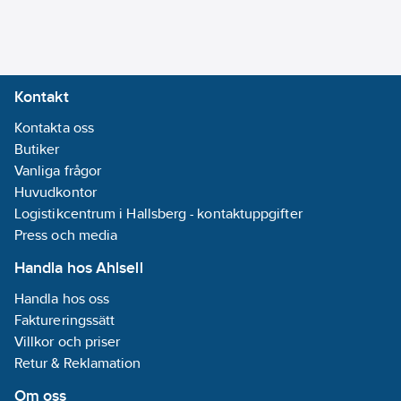
Svetsanslutning
Anslutning
3:
Svetsanslutning
Kontakt
Vikt:
10.5
kg
Kontakta oss
Standard:
Butiker
EN 10253-3
Vanliga frågor
C-avstick:
Huvudkontor
175 mm
Logistikcentrum i Hallsberg - kontaktuppgifter
Längd:
350
Press och media
mm
Material
Handla hos Ahlsell
anslutning 1:
Handla hos oss
Rostfritt stål
Faktureringssätt
Material
Villkor och priser
anslutning 2:
Retur & Reklamation
Rostfritt stål
Material
Om oss