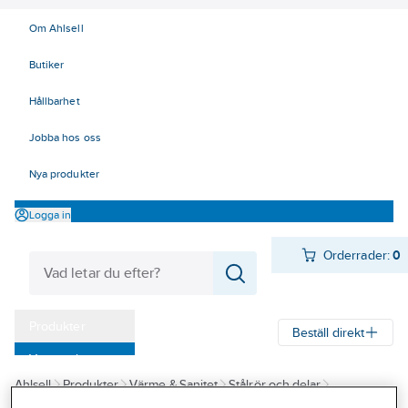
Om Ahlsell
Butiker
Hållbarhet
Jobba hos oss
Nya produkter
Logga in
Orderrader:
0
Produkter
Beställ direkt
Varumärken
Ahlsell
Produkter
Värme & Sanitet
Stålrör och delar
Kampanjer
Rördelar Rostfria
T-rör Rostfria