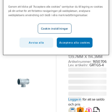
Outlet
T-rör
Genom att klicka på "Acceptera alla cookies" samtycker du till lagring av cookies
på din enhet för att förbättra navigeringen på webbplatsen, analysera
Branscher
webbplatsens användning och bistå i våra marknadsföringsinsatser.
PROFIT
Tjänster
Rillat T-rör
Cookie-inställningar
reducerande
Vårt erbjudande
Galv, Profit
Bli kund
Avvisa alla
Acceptera alla cookies
RED T-RÖR DN125-
Aktuellt
100 RILL GALV
139.7MM X 114.3MM
Artikelnummer:
1650706
Lev. artikelnr:
GRTG5-4
Logga in
för att se saldo
och pris