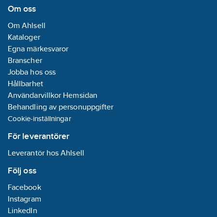
anslutning 1:
Om oss
Varmförzinkad
Om Ahlsell
Ytskydd
Kataloger
anslutning 2:
Egna märkesvaror
Varmförzinkad
Branscher
Ytskydd
Jobba hos oss
anslutning 3:
Hållbarhet
Varmförzinkad
Användarvillkor Hemsidan
Flerdelad:
Ja
Behandling av personuppgifter
Cookie-inställningar
Förminskning:
Ja
För leverantörer
Leverantör hos Ahlsell
Följ oss
Facebook
Instagram
LinkedIn