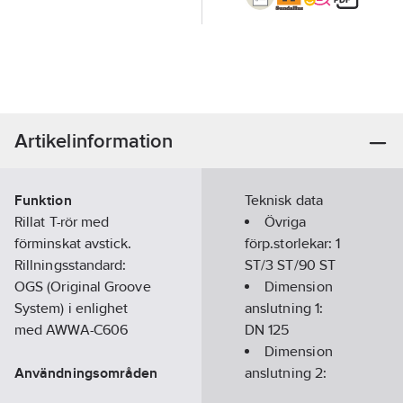
Artikelinformation
Funktion
Teknisk data
Rillat T-rör med
Övriga
förminskat avstick.
förp.storlekar:
1
Rillningsstandard:
ST/3 ST/90 ST
OGS (Original Groove
Dimension
System) i enlighet
anslutning 1:
med AWWA-C606
DN 125
Dimension
Användningsområden
anslutning 2:
• Sprinklersystem
DN 100