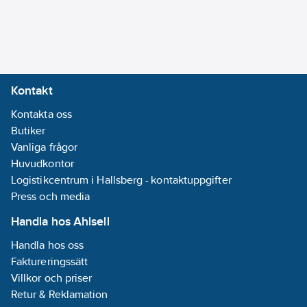
bedömda av
Anslutning
Sundahus och
3:
Spår/Rilla
Byggvarubedömningen.
Max.
Artikelnummer:
1650706
arbetstryck vid
Lev.
20°C (PN):
20.7
Kontakt
GRTG5-4
artikelnr:
bar
Ersätter
Kontakta oss
Vikt/St:
4.50
1347569 19055585
artikelnr:
Butiker
kg
Materialklass
Vanliga frågor
PJB560
Material
Huvudkontor
anslutning 1:
Logistikcentrum i Hallsberg - kontaktuppgifter
Stål
Press och media
Material
anslutning 2:
Handla hos Ahlsell
Stål
Handla hos oss
Material
Faktureringssätt
anslutning 3:
Villkor och priser
Stål
Retur & Reklamation
Ytskydd