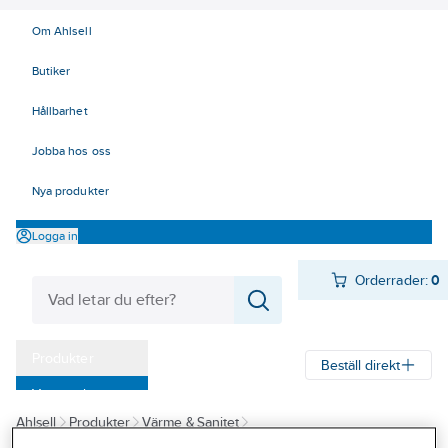
Om Ahlsell
Butiker
Hållbarhet
Jobba hos oss
Nya produkter
Logga in
Orderrader:
0
Produkter
Beställ direkt
Varumärken
Ahlsell
Produkter
Värme & Sanitet
Kampanjer
Sprinklersortiment för sprinklerkunder
Rillade rördelar
Galvad