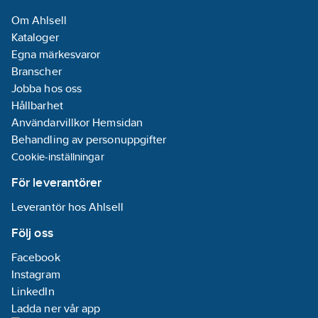
Om Ahlsell
Energieffektivitetsindex
Kataloger
(EEI):
0.17
Egna märkesvaror
Ineffekt per
Branscher
motor (P1):
0.39
Jobba hos oss
kW
Hållbarhet
Användarvillkor Hemsidan
Tvillingpump:
Behandling av personuppgifter
Ja
Cookie-inställningar
Märkström:
1.72
A
För leverantörer
Leverantör hos Ahlsell
Materialkvalitet
impeller/pumphjul:
Följ oss
PP-GF
Facebook
Tryckhöjd
Instagram
(BEP):
53.85
LinkedIn
kPa
Ladda ner vår app
Max.