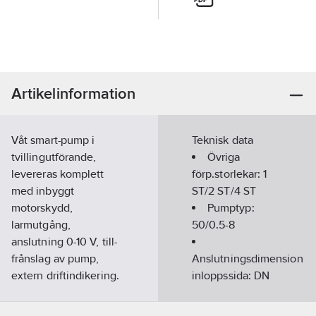
Artikelinformation
Våt smart-pump i
Teknisk data
tvillingutförande,
Övriga
levereras komplett
förp.storlekar:
1
med inbyggt
ST/2 ST/4 ST
motorskydd,
Pumptyp:
larmutgång,
50/0.5-8
anslutning 0-10 V, till-
frånslag av pump,
Anslutningsdimension
extern driftindikering.
inloppssida:
DN
Försedd med
50
permanentmagnetmotor,