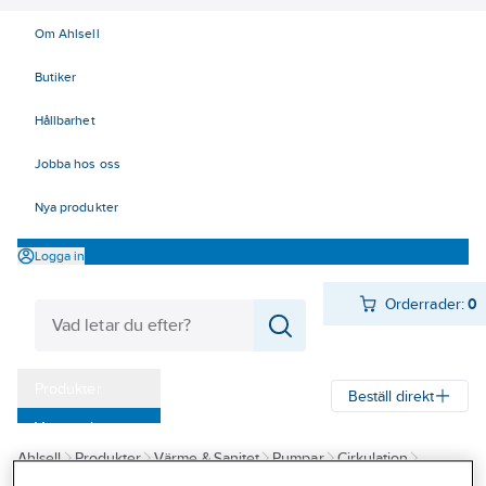
Om Ahlsell
Butiker
Hållbarhet
Jobba hos oss
Nya produkter
Logga in
Orderrader:
0
Produkter
Beställ direkt
Varumärken
Ahlsell
Produkter
Värme & Sanitet
Pumpar
Cirkulation
Kampanjer
Cirkulationspumpar för värme
Cirkulationspumpar för värme