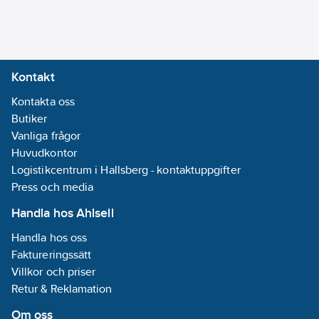
4048482699950
artikelnr:
Medietemperatur
Materialklass
PHG190
(kontinuerlig):
Detta är ett
-10-110
°C
alternativ till
5759064
Kontakt
artikelnummer
Isolationsklass
Kontakta oss
(IEC):
F
Butiker
Vanliga frågor
Kapslingsklass
Huvudkontor
(IP):
IPX4D
Logistikcentrum i Hallsberg - kontaktuppgifter
Frekvens:
Press och media
50/60 Hz
Handla hos Ahlsell
Varvtalsreglering
Handla hos oss
motor:
Inbyggd
Faktureringssätt
(integrerad)
Villkor och priser
Material
Retur & Reklamation
impeller/pumphjul:
PP (polypropen)
Om oss