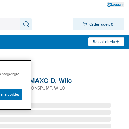
Logga in
Orderrader:
0
Beställ direkt
ra navigeringen
p Stratos MAXO-D, Wilo
5-12 CIRKULATIONSPUMP. WILO
 alla cookies