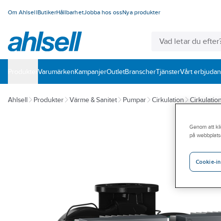
Om Ahlsell
Butiker
Hållbarhet
Jobba hos oss
Nya produkter
Produkter
Varumärken
Kampanjer
Outlet
Branscher
Tjänster
Vårt erbjuda
Ahlsell
Produkter
Värme & Sanitet
Pumpar
Cirkulation
Cirkulati
Genom att kli
på webbplats
Cookie-in