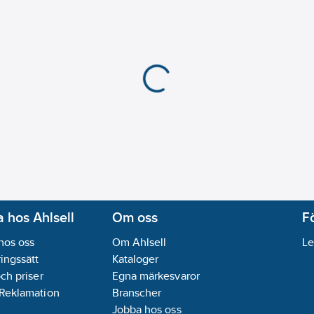
Max. flödeskapacitet:
Materialkvalitet pum
Material pumphus:
Gj
Antal faser:
1
Anslutning inloppssi
Anslutning utloppssi
Märkspänning:
230
V
Anslutningsstandard 
Anslutningsstandard 
Diameter inloppssida
Utvändig rördiameter 
Flänsform:
Rund
Max. arbetstryck:
10
b
 hos Ahlsell
Om oss
F
Nominellt flöde (BEP)
hos oss
Om Ahlsell
Le
Omgivningstemperat
ingssätt
Kataloger
Stödjer protokoll L
och priser
Egna märkesvaror
REACH Datum:
2025-
 Reklamation
Branscher
REACH - Innehåller k
Jobba hos oss
dimethylethyl)-4-methyl-