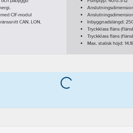
g och påbyggd
Pumptyp:
40/0.5-12
ergi.
Anslutningsdimension
s med CIF-modul
Anslutningsdimension
 gränssnitt CAN, LON,
Inbyggnadslängd:
25
Tryckklass fläns (flän
Tryckklass fläns (flän
Max. statisk höjd:
14.1
Medietemperatur (kon
Isolationsklass (IEC):
F
Kapslingsklass (IP):
IP
Frekvens:
50/60 Hz
Varvtalsreglering mot
Material impeller/pu
Energieffektivitetsind
Ineffekt per motor (P1
Tvillingpump:
Ja
Märkström:
2.49
A
Materialkvalitet impe
Tryckhöjd (BEP):
79.7