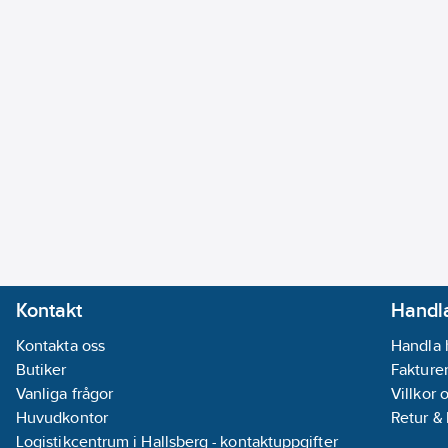
Kontakt
Handla
Kontakta oss
Handla 
Butiker
Fakturer
Vanliga frågor
Villkor 
Huvudkontor
Retur &
Logistikcentrum i Hallsberg - kontaktuppgifter