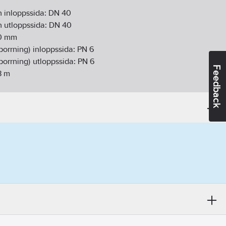
 inloppssida:
DN 40
 utloppssida:
DN 40
0
mm
sborrning) inloppssida:
PN 6
sborrning) utloppssida:
PN 6
Feedback
8
m
tinuerlig):
-10-110
°C
X4D
or:
Inbyggd (integrerad)
mphjul:
PP (polypropen)
ex (EEI):
0.17
):
0.57
kW
ller/pumphjul:
PP-GF
8
kPa