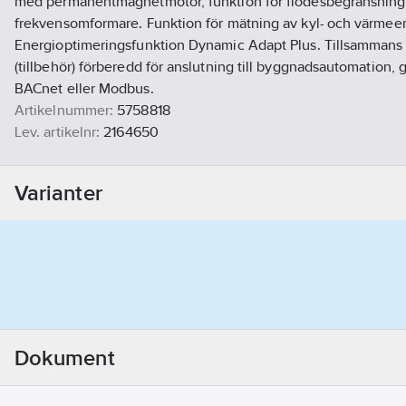
med permanentmagnetmotor, funktion för flödesbegränsnin
frekvensomformare. Funktion för mätning av kyl- och värmeen
Energioptimeringsfunktion Dynamic Adapt Plus. Tillsamman
(tillbehör) förberedd för anslutning till byggnadsautomation,
BACnet eller Modbus.
Artikelnummer:
5758818
Lev. artikelnr:
2164650
Ean artikelnr:
4048482699929
Materialklass
PHG190
Varianter
Detta är ett alternativ till artikelnummer
5759061
Dokument