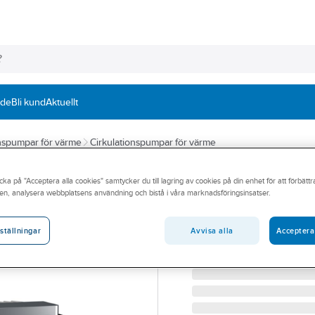
nde
Bli kund
Aktuellt
onspumpar för värme
Cirkulationspumpar för värme
WILO
cka på "Acceptera alla cookies" samtycker du till lagring av cookies på din enhet för att förbätt
Cirkulationspum
en, analysera webbplatsens användning och bistå i våra marknadsföringsinsatser.
STRATOS MAXO-D 40/0.
Artikelnummer:
5758818
Avvisa alla
Acceptera
ställningar
Lev. artikelnr:
2164650