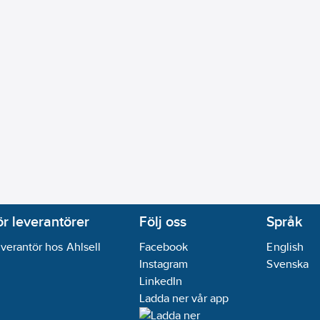
40.17
m³/h
phus:
Gjutjärn EN-GJL-250 (GG 25)
utjärn
da:
Fläns
da:
Fläns
inloppssida:
EN 1092-2
utloppssida:
EN 1092-2
:
40
mm
anslutning utloppssida:
40
mm
ar
ör leverantörer
Följ oss
Språk
:
13.38
m³/h
verantör hos Ahlsell
Facebook
English
ur:
-10-40
°C
Instagram
Svenska
ON/LONWorks:
Ja
LinkedIn
05-13
Ladda ner vår app
andidatämnen:
Phenol, 2,2'-methylenebis[6-(1,1-