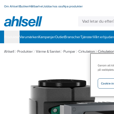
Om Ahlsell
Butiker
Hållbarhet
Jobba hos oss
Nya produkter
Produkter
Varumärken
Kampanjer
Outlet
Branscher
Tjänster
Vårt erbjuda
Ahlsell
Produkter
Värme & Sanitet
Pumpar
Cirkulation
Cirkulati
Genom att kli
på webbplats
Cookie-in