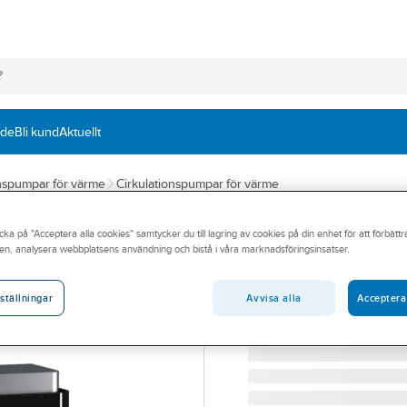
nde
Bli kund
Aktuellt
onspumpar för värme
Cirkulationspumpar för värme
WILO
cka på "Acceptera alla cookies" samtycker du till lagring av cookies på din enhet för att förbätt
Cirkulationspum
en, analysera webbplatsens användning och bistå i våra marknadsföringsinsatser.
STRATOS MAXO 50/0.5-
Artikelnummer:
5758757
Avvisa alla
Acceptera
ställningar
Lev. artikelnr:
2164589