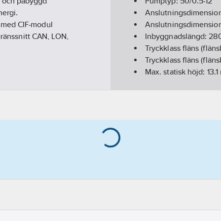
g och påbyggd
Pumptyp:
50/0.5-12
ergi.
Anslutningsdimension
s med CIF-modul
Anslutningsdimension
 gränssnitt CAN, LON,
Inbyggnadslängd:
28
Tryckklass fläns (flän
Tryckklass fläns (flän
Max. statisk höjd:
13.1
Medietemperatur (kon
Isolationsklass (IEC):
F
Kapslingsklass (IP):
IP
Frekvens:
50/60 Hz
Varvtalsreglering mot
Material impeller/pu
Energieffektivitetsind
Ineffekt per motor (P1
Tvillingpump:
Nej
Märkström:
2.46
A
Materialkvalitet impe
Tryckhöjd (BEP):
63.9