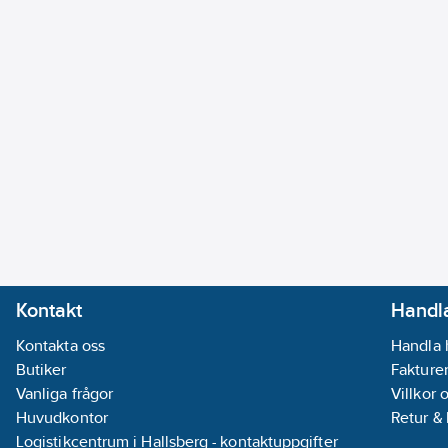
Kontakt
Handla
Kontakta oss
Handla 
Butiker
Fakturer
Vanliga frågor
Villkor 
Huvudkontor
Retur &
Logistikcentrum i Hallsberg - kontaktuppgifter