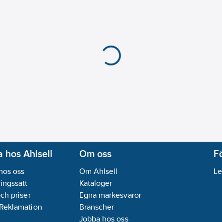
Max. flödeskapacitet:
Materialkvalitet pum
Material pumphus:
Gj
Antal faser:
1
Anslutning inloppssi
Anslutning utloppssi
Märkspänning:
230
V
Anslutningsstandard 
Anslutningsstandard 
Diameter inloppssida
Utvändig rördiameter 
Flänsform:
Rund
Interface PT100/PT1
 hos Ahlsell
Om oss
F
Interface Pulse Widt
hos oss
Om Ahlsell
Le
Interface pulsräknare
ingssätt
Kataloger
Interface signal 0-10 V
och priser
Egna märkesvaror
Interface signal 0-20
 Reklamation
Branscher
Max. arbetstryck:
10
b
Jobba hos oss
Med kommunikationsg