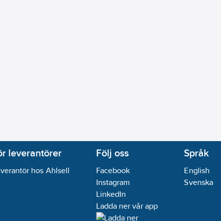
35.29
m³/h
phus:
Gjutjärn EN-GJL-250 (GG 25)
utjärn
da:
Fläns
da:
Fläns
inloppssida:
EN 1092-2
utloppssida:
EN 1092-2
:
50
mm
anslutning utloppssida:
50
mm
000/PTC:
Ja
ör leverantörer
Följ oss
Språk
h Modulation (PWM):
Nej
verantör hos Ahlsell
Facebook
English
:
Nej
Instagram
Svenska
 / 2-10 V:
Ja
LinkedIn
 mA / 4-20 mA:
Ja
Ladda ner vår app
ar
ränssnitt RS 232:
Nej