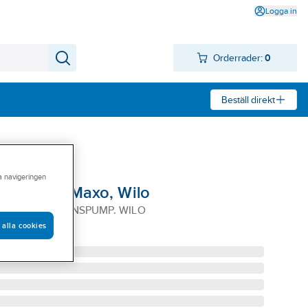
Logga in
Orderrader:
0
Beställ direkt
ra navigeringen
p Stratos Maxo, Wilo
12 CIRKULATIONSPUMP. WILO
 alla cookies