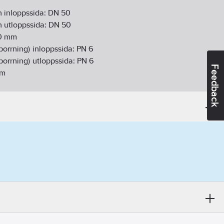
 inloppssida:
DN 50
 utloppssida:
DN 50
0
mm
sborrning) inloppssida:
PN 6
sborrning) utloppssida:
PN 6
Feedback
m
tinuerlig):
-10-110
°C
X4D
or:
Inbyggd (integrerad)
mphjul:
PP (polypropen)
ex (EEI):
0.17
):
0.56
kW
ller/pumphjul:
PP-GF
kPa