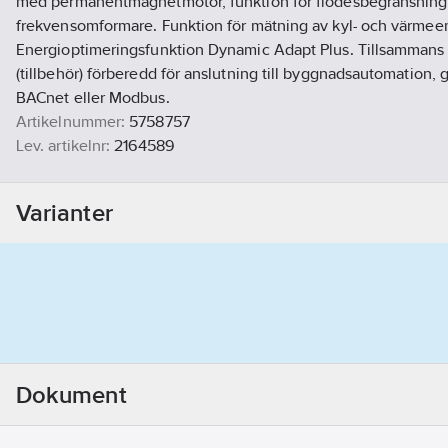
med permanentmagnetmotor, funktion för flödesbegränsnin
frekvensomformare. Funktion för mätning av kyl- och värmeen
Energioptimeringsfunktion Dynamic Adapt Plus. Tillsamman
(tillbehör) förberedd för anslutning till byggnadsautomation,
BACnet eller Modbus.
Artikelnummer:
5758757
Lev. artikelnr:
2164589
Ean artikelnr:
4048482699660
Materialklass
PHG190
Varianter
Detta är ett alternativ till artikelnummer
5759049
Dokument