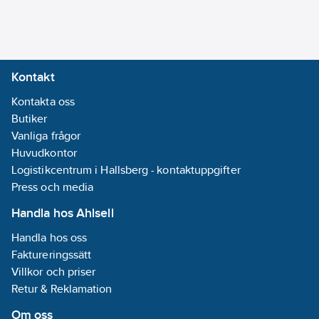
4048482699653
artikelnr:
Medietemperatur
Materialklass
PHG190
(kontinuerlig):
Detta är ett
-10-110
°C
alternativ till
5759048
Kontakt
artikelnummer
Isolationsklass
Kontakta oss
(IEC):
F
Butiker
Vanliga frågor
Kapslingsklass
Huvudkontor
(IP):
IPX4D
Logistikcentrum i Hallsberg - kontaktuppgifter
Frekvens:
Press och media
50/60 Hz
Handla hos Ahlsell
Varvtalsreglering
Handla hos oss
motor:
Inbyggd
Faktureringssätt
(integrerad)
Villkor och priser
Material
Retur & Reklamation
impeller/pumphjul:
PP (polypropen)
Om oss