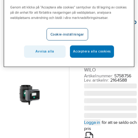
Outlet
Genom att klicka på "Acceptera alla cookies" samtycker du till lagring av cookies
på din enhet för att förbättra navigeringen på webbplatsen, analysera
WILO
Branscher
webbplatsens användning och bistå i våra marknadsföringsinsatser.
Cirkulationspump
Tjänster
Stratos Maxo,
Cookie-inställningar
Wilo
Vårt erbjudande
STRATOS MAXO
Bli kund
Avvisa alla
Acceptera alla cookies
50/0.5-9
Aktuellt
CIRKULATIONSPUMP.
WILO
Artikelnummer:
5758756
Lev. artikelnr:
2164588
Logga in
för att se saldo och
pris