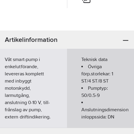
Artikelinformation
Våt smart-pump i
Teknisk data
enkelutförande,
Övriga
levereras komplett
förp.storlekar:
1
med inbyggt
ST/4 ST/8 ST
motorskydd,
Pumptyp:
larmutgång,
50/0.5-9
anslutning 0-10 V, till-
frånslag av pump,
Anslutningsdimension
extern driftindikering.
inloppssida:
DN
Försedd med
50
permanentmagnetmotor,