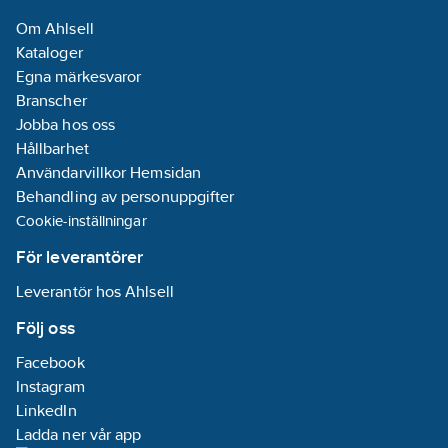
Om Ahlsell
Energieffektivitetsindex
Kataloger
(EEI):
0.17
Egna märkesvaror
Ineffekt per
Branscher
motor (P1):
0.55
Jobba hos oss
kW
Hållbarhet
Användarvillkor Hemsidan
Tvillingpump:
Behandling av personuppgifter
Nej
Cookie-inställningar
Märkström:
2.4
A
För leverantörer
Leverantör hos Ahlsell
Materialkvalitet
impeller/pumphjul:
Följ oss
PP-GF
Facebook
Tryckhöjd
Instagram
(BEP):
58.91
kPa
LinkedIn
Max.
Ladda ner vår app
flödeskapacitet: