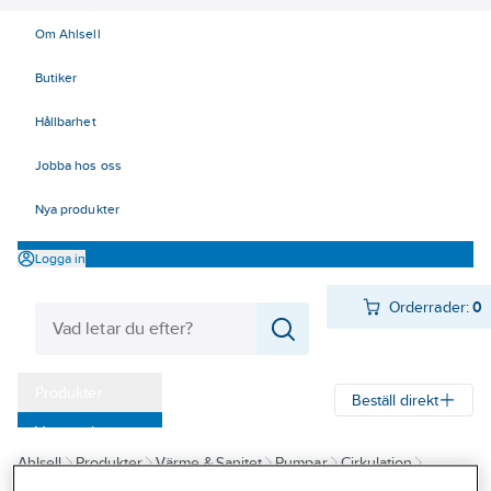
Om Ahlsell
Butiker
Hållbarhet
Jobba hos oss
Nya produkter
Logga in
Orderrader:
0
Produkter
Beställ direkt
Varumärken
Ahlsell
Produkter
Värme & Sanitet
Pumpar
Cirkulation
Kampanjer
Cirkulationspumpar för värme
Cirkulationspumpar för värme