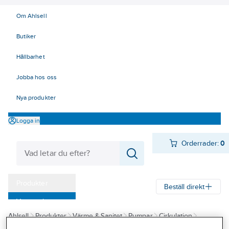
Om Ahlsell
Butiker
Hållbarhet
Jobba hos oss
Nya produkter
Logga in
Orderrader:
0
Produkter
Beställ direkt
Varumärken
Ahlsell
Produkter
Värme & Sanitet
Pumpar
Cirkulation
Kampanjer
Cirkulationspumpar för värme
Cirkulationspumpar för värme