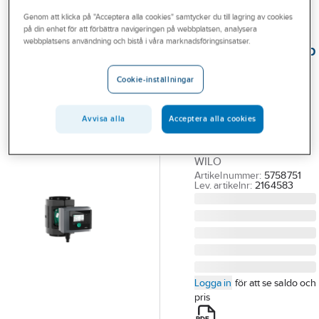
Outlet
Genom att klicka på "Acceptera alla cookies" samtycker du till lagring av cookies
på din enhet för att förbättra navigeringen på webbplatsen, analysera
WILO
Branscher
webbplatsens användning och bistå i våra marknadsföringsinsatser.
Cirkulationspump
Tjänster
Stratos Maxo,
Cookie-inställningar
Wilo
Vårt erbjudande
STRATOS MAXO
Bli kund
Avvisa alla
Acceptera alla cookies
40/0.5-8
Aktuellt
CIRKULATIONSPUMP.
WILO
Artikelnummer:
5758751
Lev. artikelnr:
2164583
Logga in
för att se saldo och
pris