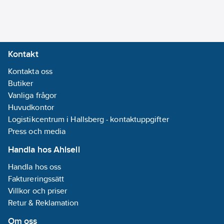
4048482699592
artikelnr:
Medietemperatur
Materialklass
PHG190
(kontinuerlig):
Detta är ett
-10-110
°C
alternativ till
5759044
Kontakt
artikelnummer
Isolationsklass
Kontakta oss
(IEC):
F
Butiker
Vanliga frågor
Kapslingsklass
Huvudkontor
(IP):
IPX4D
Logistikcentrum i Hallsberg - kontaktuppgifter
Frekvens:
Press och media
50/60 Hz
Handla hos Ahlsell
Varvtalsreglering
Handla hos oss
motor:
Inbyggd
Faktureringssätt
(integrerad)
Villkor och priser
Material
Retur & Reklamation
impeller/pumphjul:
PP (polypropen)
Om oss