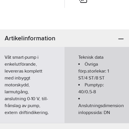
Artikelinformation
Våt smart-pump i
Teknisk data
enkelutförande,
Övriga
levereras komplett
förp.storlekar:
1
med inbyggt
ST/4 ST/8 ST
motorskydd,
Pumptyp:
larmutgång,
40/0.5-8
anslutning 0-10 V, till-
frånslag av pump,
Anslutningsdimension
extern driftindikering.
inloppssida:
DN
Försedd med
40
permanentmagnetmotor,