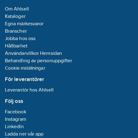
Om Ahlsell
Energieffektivitetsindex
Kataloger
(EEI):
0.19
Egna märkesvaror
Ineffekt per
Branscher
motor (P1):
0.28
Jobba hos oss
kW
Hållbarhet
Användarvillkor Hemsidan
Tvillingpump:
Behandling av personuppgifter
Nej
Cookie-inställningar
Märkström:
1.2
A
För leverantörer
Leverantör hos Ahlsell
Materialkvalitet
impeller/pumphjul:
Följ oss
PP-GF
Facebook
Tryckhöjd
Instagram
(BEP):
46.76
LinkedIn
kPa
Ladda ner vår app
Max.