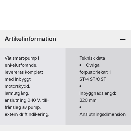
Artikelinformation
Våt smart-pump i
Teknisk data
enkelutförande,
Övriga
levereras komplett
förp.storlekar:
1
med inbyggt
ST/4 ST/8 ST
motorskydd,
larmutgång,
Inbyggnadslängd:
anslutning 0-10 V, till-
220
mm
frånslag av pump,
extern driftindikering.
Anslutningsdimension
Försedd med
inloppssida:
DN
permanentmagnetmotor,
40