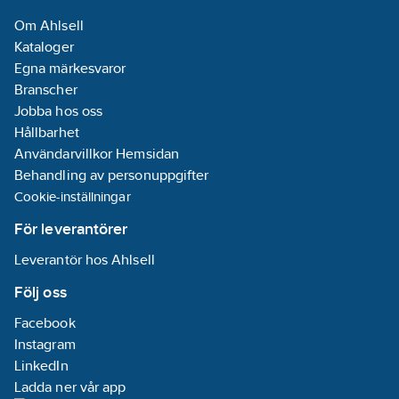
Material
Om Ahlsell
impeller/pumphjul:
Kataloger
PP (polypropen)
Egna märkesvaror
Branscher
Anslutningsstandard
Jobba hos oss
inloppssida:
EN
Hållbarhet
1092-2
Användarvillkor Hemsidan
Behandling av personuppgifter
Anslutningsstandard
Cookie-inställningar
utloppssida:
EN
1092-2
För leverantörer
Antal faser:
1
Leverantör hos Ahlsell
Interface
PT100/PT1000/PTC:
Följ oss
Ja
Facebook
Interface
Instagram
Pulse Width
LinkedIn
Modulation
Ladda ner vår app
(PWM):
Nej