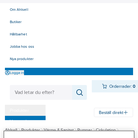
Om Ahlsell
Butiker
Hållbarhet
Jobba hos oss
Nya produkter
Logga in
Orderrader:
0
Produkter
Beställ direkt
Varumärken
Ahlsell
Produkter
Värme & Sanitet
Pumpar
Cirkulation
Kampanjer
Cirkulationspumpar för tappvarmvatten