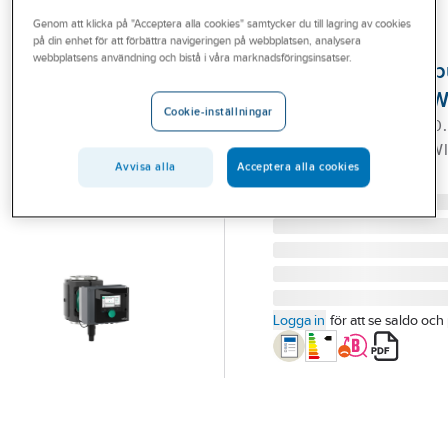
Outlet
Genom att klicka på "Acceptera alla cookies" samtycker du till lagring av cookies
på din enhet för att förbättra navigeringen på webbplatsen, analysera
WILO
Branscher
webbplatsens användning och bistå i våra marknadsföringsinsatser.
Tappvarmvatten
Tjänster
Stratos Maxo-Z, W
Cookie-inställningar
STRATOS MAXO-Z 40/0.
Vårt erbjudande
CIRKULATIONSPUMP. W
Bli kund
Avvisa alla
Acceptera alla cookies
Artikelnummer:
5790509
Lev. artikelnr:
2164674
Aktuellt
Logga in
för att se saldo och 