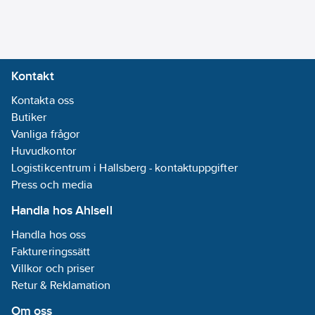
4048482700168
artikelnr:
Märkström:
Materialklass
PHH140
1.2
A
Tvillingpump:
Kontakt
Nej
Kontakta oss
Butiker
Energieffektivitetsindex
Vanliga frågor
(EEI):
0.19
Huvudkontor
Anslutning
Logistikcentrum i Hallsberg - kontaktuppgifter
inloppssida:
Press och media
Fläns
Anslutning
Handla hos Ahlsell
utloppssida:
Handla hos oss
Fläns
Faktureringssätt
Villkor och priser
Materialkvalitet
Retur & Reklamation
impeller/pumphjul:
PP-GF
Om oss