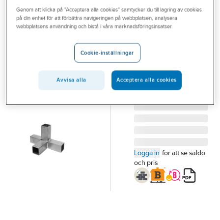
Outlet
Genom att klicka på "Acceptera alla cookies" samtycker du till lagring av cookies
A-COLLECTION
på din enhet för att förbättra navigeringen på webbplatsen, analysera
Hörnkryss för
Branscher
webbplatsens användning och bistå i våra marknadsföringsinsatser.
stativrör, a-
Tjänster
collection
Cookie-inställningar
Vårt erbjudande
HÖRNKRYSS
40x40x2MM
Aktuellt
Avvisa alla
Acceptera alla cookies
Artikelnummer:
6652712
Logga in
för att se saldo
och pris