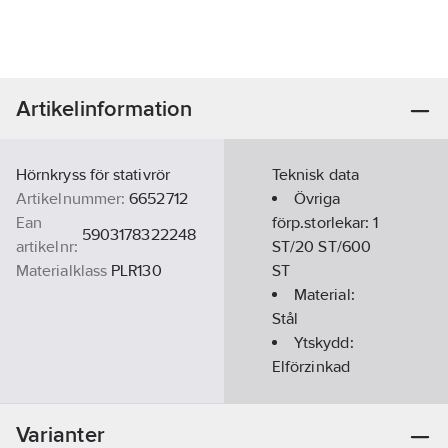
Artikelinformation
Hörnkryss för stativrör
Teknisk data
Artikelnummer:
6652712
Övriga
Ean
förp.storlekar:
1
5903178322248
artikelnr:
ST/20 ST/600
Materialklass
PLR130
ST
Material:
Stål
Ytskydd:
Elförzinkad
Utförande:
40x40x2mm
Varianter