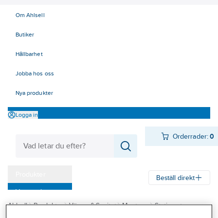
Om Ahlsell
Butiker
Hållbarhet
Jobba hos oss
Nya produkter
Logga in
Orderrader:
0
Produkter
Beställ direkt
Varumärken
Ahlsell
Produkter
Värme & Sanitet
Montage
Stativsystem
Kampanjer