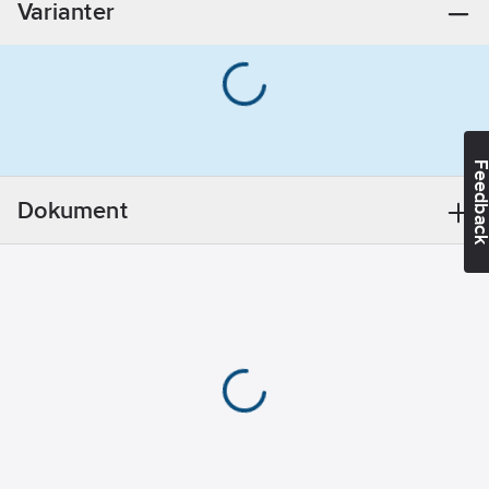
Varianter
centrum:
0
mm
Form:
Rund
Färg:
Vit
Typ av
fastsättning:
Klämmer runt
Feedba
rör
Ytskydd:
Dokument
Obehandlad
Med gänga:
Nej
RAL-
nummer:
9010
REACH
Datum:
2023-
10-11
Utförande:
Med snäpplås
REACH