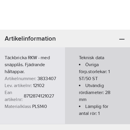
Artikelinformation
Täckbricka RKW - med
Teknisk data
snäpplås. Fjädrande
Övriga
håltappar.
förp.storlekar:
1
Artikelnummer:
3833407
ST/50 ST
Lev. artikelnr:
12102
Utvändig
Ean
rördiameter:
28
8712874121027
artikelnr:
mm
Materialklass
PLS140
Lämplig för
antal rör:
1
Avstånd
centrum till