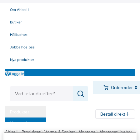
Om Ahlsell
Butiker
Hållbarhet
Jobba hos oss
Nya produkter
Logga in
Orderrader:
0
Produkter
Beställ direkt
Varumärken
Ahlsell
Produkter
Värme & Sanitet
Montage
Montagetillbehör
Kampanjer
Täckbrickor och övriga tillbehör