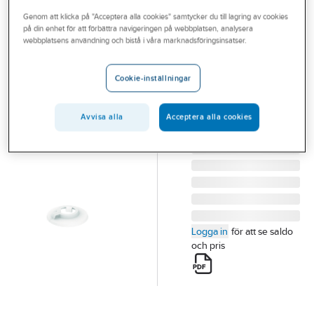
Outlet
Genom att klicka på "Acceptera alla cookies" samtycker du till lagring av cookies
på din enhet för att förbättra navigeringen på webbplatsen, analysera
Täckbrickor
Branscher
webbplatsens användning och bistå i våra marknadsföringsinsatser.
Flamco
Tjänster
RKW 3/4-28 FLAMCO
Cookie-inställningar
Vårt erbjudande
TÄCKBRICKA FÖR GG-
RÖR-CU-RÖR
Aktuellt
Avvisa alla
Acceptera alla cookies
Artikelnummer:
3833407
Lev. artikelnr:
12102
Logga in
för att se saldo
och pris