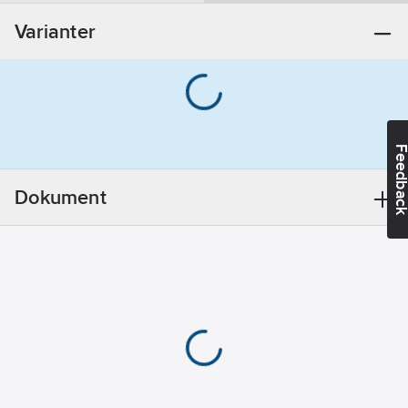
Ytskydd:
Varianter
Varmförzinkad
Utförande:
25x35x2.5mm
FFZV
Feedba
Dokument