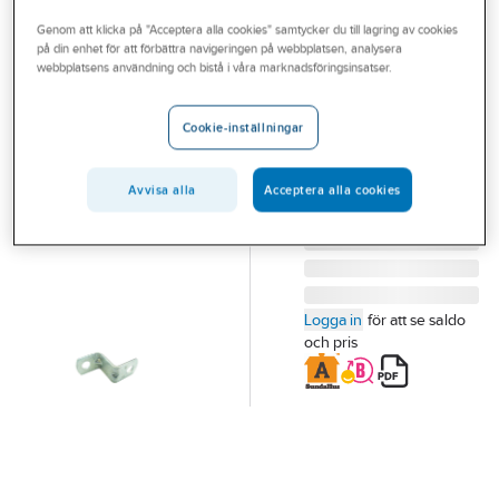
Outlet
Pendelfästen och konsoler med L-profil
Genom att klicka på "Acceptera alla cookies" samtycker du till lagring av cookies
på din enhet för att förbättra navigeringen på webbplatsen, analysera
Branscher
webbplatsens användning och bistå i våra marknadsföringsinsatser.
Z-järn
Tjänster
Z-JÄRN FFZV TYP
Cookie-inställningar
Vårt erbjudande
JIRVA***
Artikelnummer:
3820065
Bli kund
Avvisa alla
Acceptera alla cookies
Aktuellt
Logga in
för att se saldo
och pris