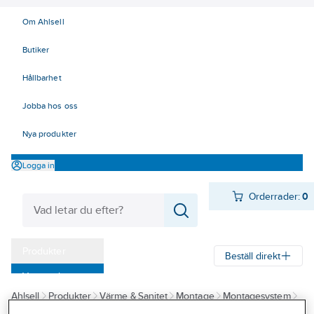
Om Ahlsell
Butiker
Hållbarhet
Jobba hos oss
Nya produkter
Logga in
Orderrader:
0
Produkter
Beställ direkt
Varumärken
Ahlsell
Produkter
Värme & Sanitet
Montage
Montagesystem
Kampanjer
Montagesystem traditionellt smide