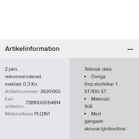
Artikelinformation
Z-järn,
Teknisk data
rekommenderad
Övriga
maxlast 0,3 Kn.
förp.storlekar:
1
Artikelnummer:
3820065
ST/100 ST
Ean
Material:
7381000064814
artikelnr:
Stål
Materialklass
PLQ161
Med
gängade
skruvar/glidmuttrar:
Nej