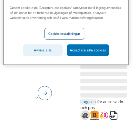
Outlet
Pendelfästen och konsoler med L-profil
Genom att klicka på "Acceptera alla cookies" samtycker du till lagring av cookies
på din enhet för att förbättra navigeringen på webbplatsen, analysera
Branscher
webbplatsens användning och bistå i våra marknadsföringsinsatser.
Syskonklammer,
Tjänster
elförzinkade
Cookie-inställningar
Vårt erbjudande
FZB
Bli kund
SYSKONKLAMMA FZB
Avvisa alla
Acceptera alla cookies
40-18
Aktuellt
Artikelnummer:
3804504
Logga in
för att se saldo
och pris