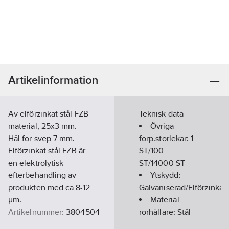
Artikelinformation
Av elförzinkat stål FZB
Teknisk data
material, 25x3 mm.
Övriga
Hål för svep 7 mm.
förp.storlekar:
1
Elförzinkat stål FZB är
ST/100
en elektrolytisk
ST/14000 ST
efterbehandling av
Ytskydd:
produkten med ca 8-12
Galvaniserad/Elförzinkad
μm.
Material
Artikelnummer:
3804504
rörhållare:
Stål
Ean
Inlägg: