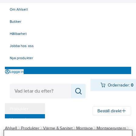
Om Ahlsell
Butiker
Hållbarhet
Jobba hos oss
Nya produkter
Logga in
Orderrader:
0
Produkter
Beställ direkt
Varumärken
Ahlsell
Produkter
Värme & Sanitet
Montage
Montagesystem
Kampanjer
Montagesystem traditionellt smide