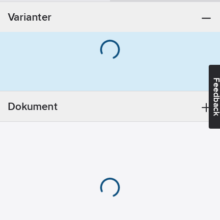
Varianter
Korrosivitetsklass:
C2
Utförande:
25x3 mm
Feedba
Dokument