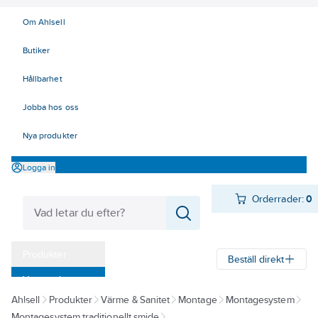
Om Ahlsell
Butiker
Hållbarhet
Jobba hos oss
Nya produkter
Logga in
Orderrader:
0
Produkter
Beställ direkt
Varumärken
Ahlsell
Produkter
Värme & Sanitet
Montage
Montagesystem
Kampanjer
Montagesystem traditionellt smide