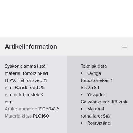
Artikelinformation
Syskonklamma i stål
Teknisk data
material förförzinkad
Övriga
FFZV. Hål för svep 11
förp.storlekar:
1
mm. Bandbredd 25
ST/25 ST
mm och tjocklek 3
Ytskydd:
mm.
Galvaniserad/Elförzinkad
Artikelnummer:
19050435
Material
Materialklass
PLQ160
rörhållare:
Stål
Röravstånd:
120
mm