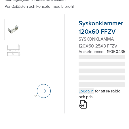
Outlet
Pendelfästen och konsoler med L-profil
Branscher
Syskonklammer
Tjänster
120x60 FFZV
Vårt erbjudande
SYSKONKLAMMA
120X60 25X3 FFZV
Bli kund
Artikelnummer:
19050435
Aktuellt
Logga in
för att se saldo
och pris