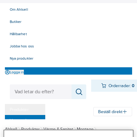
Om Ahlsell
Butiker
Hållbarhet
Jobba hos oss
Nya produkter
Logga in
Orderrader:
0
Produkter
Beställ direkt
Varumärken
Ahlsell
Produkter
Värme & Sanitet
Montage
Kampanjer
Kemtekniska produkter
Smörjmedel för plaströr