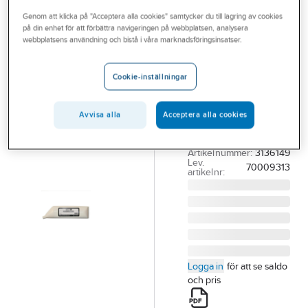
Outlet
Genom att klicka på "Acceptera alla cookies" samtycker du till lagring av cookies
på din enhet för att förbättra navigeringen på webbplatsen, analysera
PIPELIFE
Branscher
webbplatsens användning och bistå i våra marknadsföringsinsatser.
Smörjmedel
Tjänster
Såpbaserat,
Cookie-inställningar
Pipelife
Vårt erbjudande
SÅPBASERAT
Aktuellt
Avvisa alla
Acceptera alla cookies
SMÖRJMEDEL 500
ML PIPELIFE
Artikelnummer:
3136149
Lev.
70009313
artikelnr:
Logga in
för att se saldo
och pris