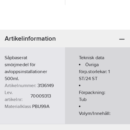
Artikelinformation
Såpbaserat
Teknisk data
smörjmedel för
Övriga
avloppsinstallationer
förp.storlekar:
1
500ml.
ST/24 ST
Artikelnummer:
3136149
Lev.
Förpackning:
70009313
artikelnr:
Tub
Materialklass
PBU99A
Volym/Innehåll:
500
ml
Form:
Gel