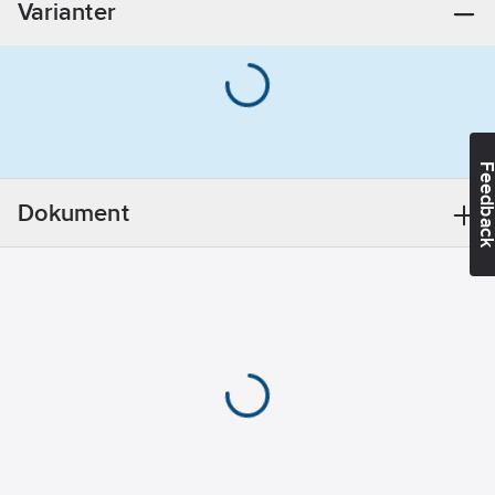
Varianter
Kan
användas på
plast:
Ja
REACH
Datum:
2021-
06-07
Feedba
REACH
Informationsplikt:
Dokument
Nej