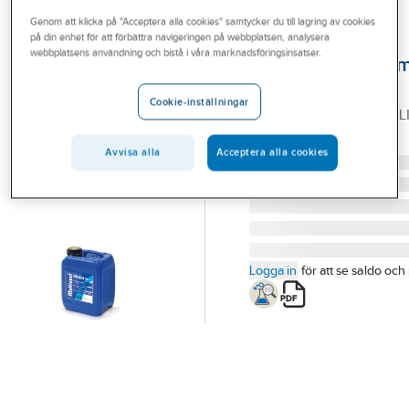
Outlet
Genom att klicka på "Acceptera alla cookies" samtycker du till lagring av cookies
på din enhet för att förbättra navigeringen på webbplatsen, analysera
UNIPAK
Branscher
webbplatsens användning och bistå i våra marknadsföringsinsatser.
Läckagetätnings
Tjänster
Multiseal Water L
Cookie-inställningar
MULTISEAL WATER L 5 L
Vårt erbjudande
Artikelnummer:
4054426
Lev. artikelnr:
8019050
Bli kund
Avvisa alla
Acceptera alla cookies
Aktuellt
Logga in
för att se saldo och 