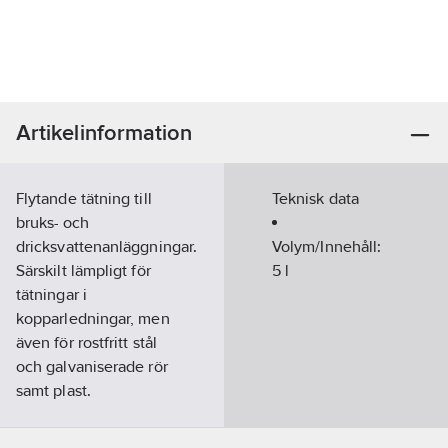
Artikelinformation
Flytande tätning till
Teknisk data
bruks- och
dricksvattenanläggningar.
Volym/Innehåll:
Särskilt lämpligt för
5
l
tätningar i
kopparledningar, men
även för rostfritt stål
och galvaniserade rör
samt plast.
Vätskeförluster på upp
till 400 l/dygn.