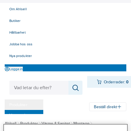
Om Ahlsell
Butiker
Hållbarhet
Jobba hos oss
Nya produkter
Logga in
Orderrader:
0
Produkter
Beställ direkt
Varumärken
Ahlsell
Produkter
Värme & Sanitet
Montage
Kampanjer
Kemtekniska produkter
Läckagesökning och tätning