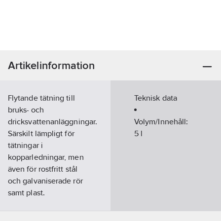
Artikelinformation
Flytande tätning till
Teknisk data
bruks- och
dricksvattenanläggningar.
Volym/Innehåll:
Särskilt lämpligt för
5
l
tätningar i
kopparledningar, men
även för rostfritt stål
och galvaniserade rör
samt plast.
Vätskeförluster på upp
till 25 l/dygn. Används