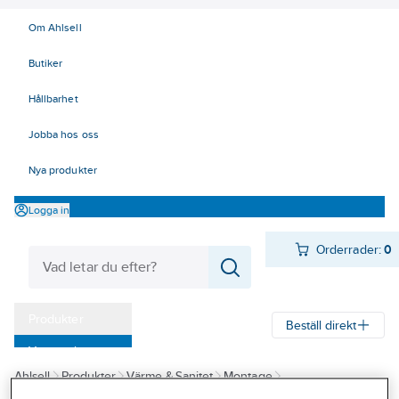
Om Ahlsell
Butiker
Hållbarhet
Jobba hos oss
Nya produkter
Logga in
Orderrader:
0
Produkter
Beställ direkt
Varumärken
Ahlsell
Produkter
Värme & Sanitet
Montage
Kampanjer
Kemtekniska produkter
Läckagesökning och tätning