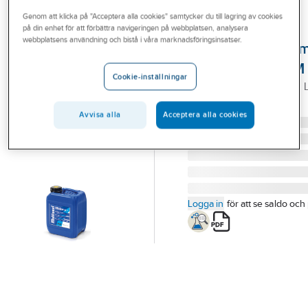
Outlet
Genom att klicka på "Acceptera alla cookies" samtycker du till lagring av cookies
på din enhet för att förbättra navigeringen på webbplatsen, analysera
UNIPAK
Branscher
webbplatsens användning och bistå i våra marknadsföringsinsatser.
Läckagetätnings
Tjänster
Multiseal Water M
Cookie-inställningar
MULTISEAL WATER M 5 L
Vårt erbjudande
Artikelnummer:
4054424
Lev. artikelnr:
8018050
Bli kund
Avvisa alla
Acceptera alla cookies
Aktuellt
Logga in
för att se saldo och 