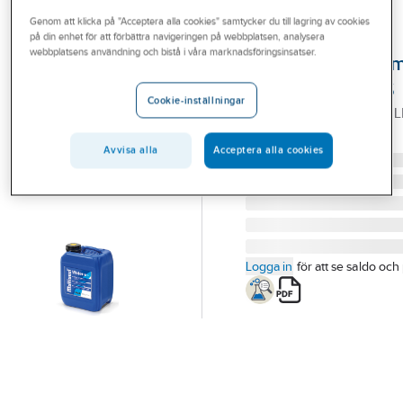
Outlet
Genom att klicka på "Acceptera alla cookies" samtycker du till lagring av cookies
på din enhet för att förbättra navigeringen på webbplatsen, analysera
UNIPAK
Branscher
webbplatsens användning och bistå i våra marknadsföringsinsatser.
Läckagetätnings
Tjänster
Multiseal Water S
Cookie-inställningar
MULTISEAL WATER S 5 L
Vårt erbjudande
Artikelnummer:
4054422
Lev. artikelnr:
8017050
Bli kund
Avvisa alla
Acceptera alla cookies
Aktuellt
Logga in
för att se saldo och 