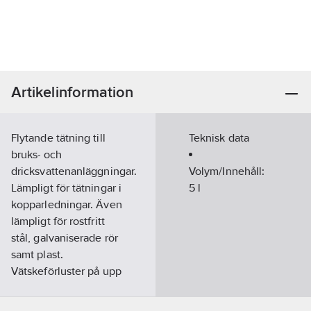
Artikelinformation
Flytande tätning till
Teknisk data
bruks- och
dricksvattenanläggningar.
Volym/Innehåll:
Lämpligt för tätningar i
5
l
kopparledningar. Även
lämpligt för rostfritt
stål, galvaniserade rör
samt plast.
Vätskeförluster på upp
till 10 l/dygn. Används
i rätt koncentration