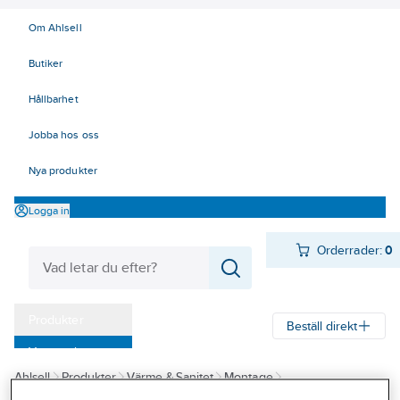
Om Ahlsell
Butiker
Hållbarhet
Jobba hos oss
Nya produkter
Logga in
Orderrader:
0
Produkter
Beställ direkt
Varumärken
Ahlsell
Produkter
Värme & Sanitet
Montage
Kampanjer
Kemtekniska produkter
Läckagesökning och tätning