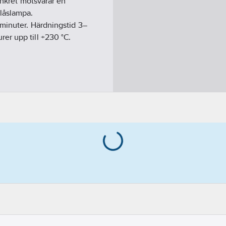
onkret motsvarar en
låslampa.
 minuter. Härdningstid 3–
er upp till +230 °C.