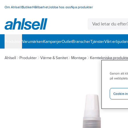
Om Ahlsell
Butiker
Hållbarhet
Jobba hos oss
Nya produkter
Produkter
Varumärken
Kampanjer
Outlet
Branscher
Tjänster
Vårt erbjuda
Ahlsell
Produkter
Värme & Sanitet
Montage
Kemtekniska produkt
Genom att kli
på webbplats
Cookie-in