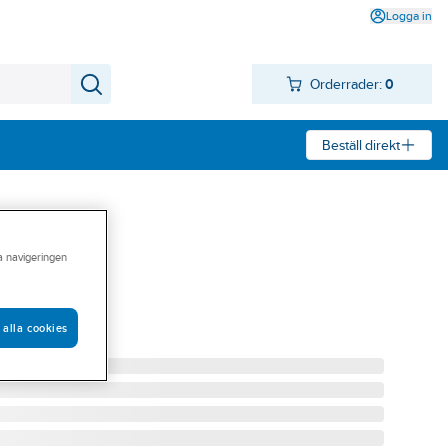
Logga in
Orderrader:
0
Beställ direkt
ra navigeringen
ITEC HOT
ING 75 ML
 alla cookies