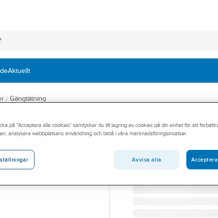
nde
Aktuellt
er
Gängtätning
UNIPAK
cka på "Acceptera alla cookies" samtycker du till lagring av cookies på din enhet för att förbätt
Gängtätning UN
en, analysera webbplatsens användning och bistå i våra marknadsföringsinsatser.
UNITEC HOT GÄNGSÄKR
Artikelnummer:
4051441
Avvisa alla
Acceptera
ställningar
Lev. artikelnr:
4092075