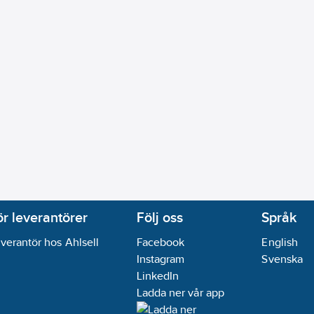
ör leverantörer
Följ oss
Språk
verantör hos Ahlsell
Facebook
English
Instagram
Svenska
LinkedIn
Ladda ner vår app