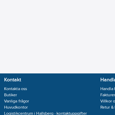
Kontakt
Handla
Kontakta oss
Handla 
Butiker
Fakturer
Vanliga frågor
Villkor 
Huvudkontor
Retur &
Logistikcentrum i Hallsberg - kontaktuppgifter