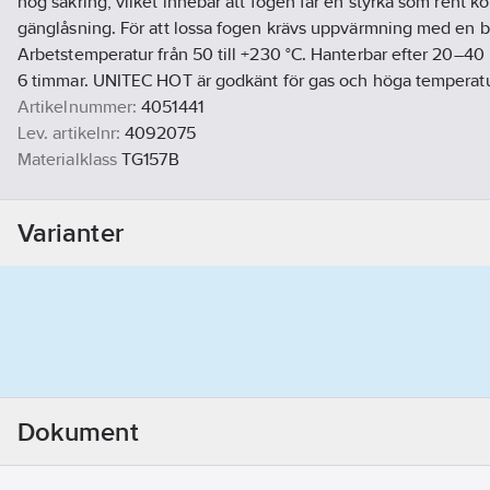
hög säkring, vilket innebär att fogen får en styrka som rent k
gänglåsning. För att lossa fogen krävs uppvärmning med en b
Arbetstemperatur från 50 till +230 °C. Hanterbar efter 20–40
6 timmar. UNITEC HOT är godkänt för gas och höga temperatur
Artikelnummer:
4051441
Lev. artikelnr:
4092075
Materialklass
TG157B
Varianter
Dokument