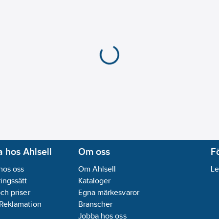
 hos Ahlsell
Om oss
F
hos oss
Om Ahlsell
Le
ingssätt
Kataloger
och priser
Egna märkesvaror
 Reklamation
Branscher
Jobba hos oss