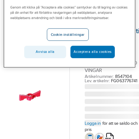
Outlet
Genom att klicka på "Acceptera alla cookies" samtycker du till lagring av cookies
på din enhet för att förbättra navigeringen på webbplatsen, analysera
VATETTE
Branscher
webbplatsens användning och bistå i våra marknadsföringsinsatser.
Vred till
Tjänster
avstängningsventi
Cookie-inställningar
Vatette
Vårt erbjudande
VRED, VATETTE
Aktuellt
Avvisa alla
Acceptera alla cookies
FULLFLÖDESVENTIL
DN20, RÖTT VRED MED
VINGAR
Artikelnummer:
8547104
Lev. artikelnr:
FG063776741
Logga in
för att se saldo och
pris