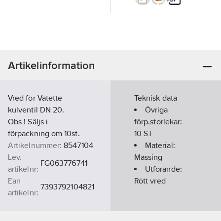
Artikelinformation
Vred för Vatette
Teknisk data
kulventil DN 20.
Övriga
Obs ! Säljs i
förp.storlekar:
förpackning om 10st.
10 ST
Artikelnummer:
8547104
Material:
Lev.
Mässing
FG063776741
artikelnr:
Utförande:
Ean
Rött vred
7393792104821
artikelnr:
Materialklass
PAP10B