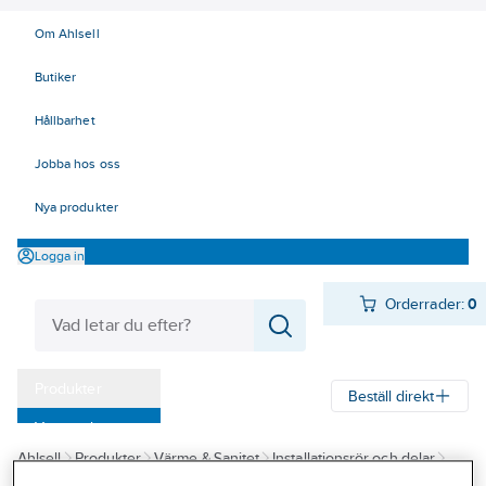
Om Ahlsell
Butiker
Hållbarhet
Jobba hos oss
Nya produkter
Logga in
Orderrader:
0
Produkter
Beställ direkt
Varumärken
Ahlsell
Produkter
Värme & Sanitet
Installationsrör och delar
Kampanjer
Klämringskopplingar
Installationsprodukter, Vatette