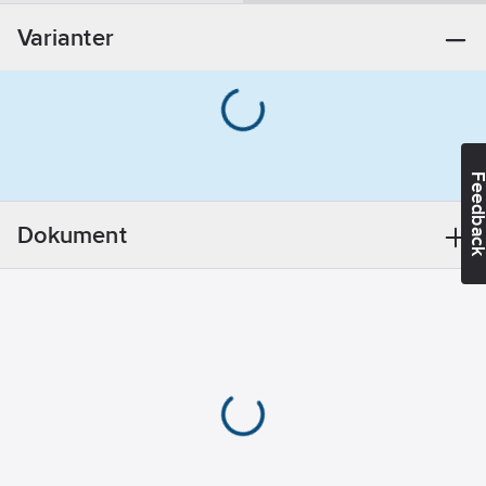
Utförande:
Varianter
Till
ettgreppsblandare
REACH -
Innehåller
kandidatämnen:
Bly
Feedba
REACH
Datum:
2021-11-
Dokument
18
REACH
Informationsplikt:
Ja