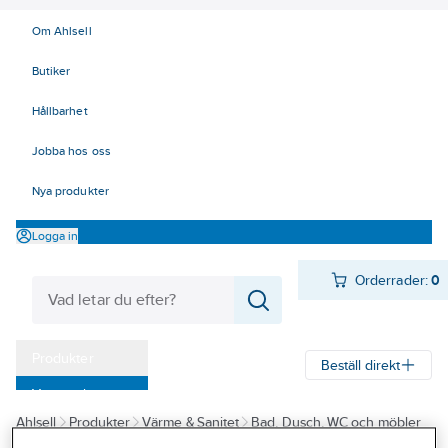
Om Ahlsell
Butiker
Hållbarhet
Jobba hos oss
Nya produkter
Logga in
Orderrader:
0
Produkter
Beställ direkt
Varumärken
Ahlsell
Produkter
Värme & Sanitet
Bad, Dusch, WC och möbler
Kampanjer
Sanitetsarmatur
Reservdelar sanitetsarmatur
Reservdelar övrigt