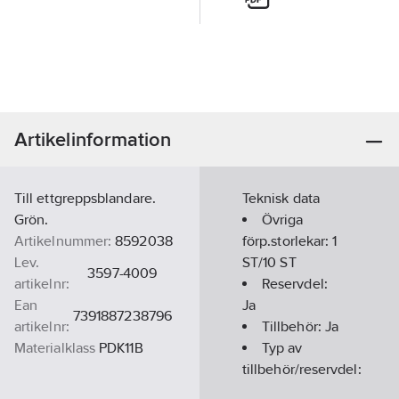
Artikelinformation
Till ettgreppsblandare.
Teknisk data
Grön.
Övriga
Artikelnummer:
8592038
förp.storlekar:
1
Lev.
ST/10 ST
3597-4009
artikelnr:
Reservdel:
Ean
Ja
7391887238796
artikelnr:
Tillbehör:
Ja
Materialklass
PDK11B
Typ av
tillbehör/reservdel:
Övrigt