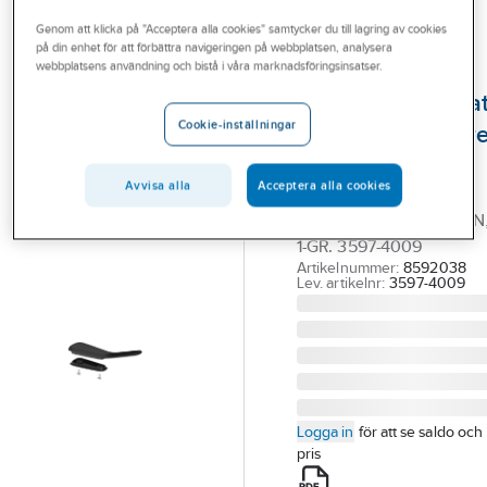
Outlet
Reservdelar Övrigt
Genom att klicka på "Acceptera alla cookies" samtycker du till lagring av cookies
på din enhet för att förbättra navigeringen på webbplatsen, analysera
Branscher
webbplatsens användning och bistå i våra marknadsföringsinsatser.
FMM
Tjänster
Kompletteringssa
Cookie-inställningar
Siljan/Fryken Care
Vårt erbjudande
FMM
Bli kund
Avvisa alla
Acceptera alla cookies
FMM SILJAN/FRYKEN
Aktuellt
CARE KIT MED SNAP-ON
1-GR. 3597-4009
Artikelnummer:
8592038
Lev. artikelnr:
3597-4009
Logga in
för att se saldo och
pris