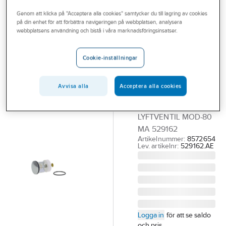
Outlet
Reservdelar Övrigt
Genom att klicka på "Acceptera alla cookies" samtycker du till lagring av cookies
på din enhet för att förbättra navigeringen på webbplatsen, analysera
Branscher
webbplatsens användning och bistå i våra marknadsföringsinsatser.
MORA
Tjänster
Ventilplugg för
Cookie-inställningar
lyftventil
Vårt erbjudande
modell 80,
Aktuellt
Avvisa alla
Acceptera alla cookies
Mora
VENTILPLUGG TILL
LYFTVENTIL MOD-80
MA 529162
Artikelnummer:
8572654
Lev. artikelnr:
529162.AE
Logga in
för att se saldo
och pris