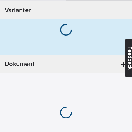
23
Varianter
Utförande:
Lyftplugg för
lyftventil
REACH
Informationsplikt:
Ja
Feedba
Dokument