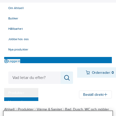
Om Ahlsell
Butiker
Hållbarhet
Jobba hos oss
Nya produkter
Logga in
Orderrader:
0
Produkter
Beställ direkt
Varumärken
Ahlsell
Produkter
Värme & Sanitet
Bad, Dusch, WC och möbler
Kampanjer
Sanitetsarmatur
Reservdelar sanitetsarmatur
Reservdelar övrigt