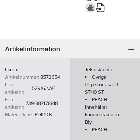
Artikelinformation
I krom.
Teknisk data
Artikelnummer:
8572654
Övriga
Lev.
förp.storlekar:
1
529162.AE
artikelnr:
ST/10 ST
Ean
REACH -
7391887178818
artikelnr:
Innehåller
Materialklass
PDK10B
kandidatämnen:
Bly
REACH
Datum:
2021-11-