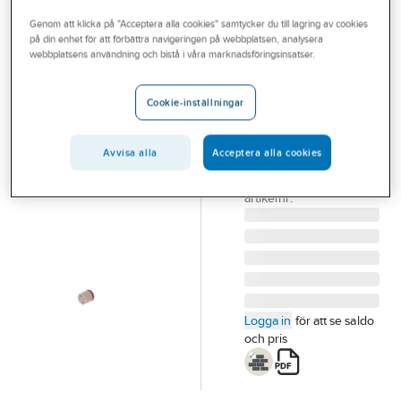
Outlet
Reservdelar Övrigt
Genom att klicka på "Acceptera alla cookies" samtycker du till lagring av cookies
på din enhet för att förbättra navigeringen på webbplatsen, analysera
Branscher
webbplatsens användning och bistå i våra marknadsföringsinsatser.
MORA
Tjänster
Tappventiler,
Cookie-inställningar
Mora
Vårt erbjudande
PATRONBACKVENT
Bli kund
DW513 MA 139465
Avvisa alla
Acceptera alla cookies
Artikelnummer:
8186872
Aktuellt
Lev.
139465.AE
artikelnr:
Logga in
för att se saldo
och pris