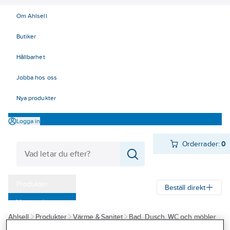
Om Ahlsell
Butiker
Hållbarhet
Jobba hos oss
Nya produkter
Logga in
Orderrader:
0
Produkter
Beställ direkt
Varumärken
Ahlsell
Produkter
Värme & Sanitet
Bad, Dusch, WC och möbler
Kampanjer
Sanitetsarmatur
Reservdelar sanitetsarmatur
Reservdelar övrigt