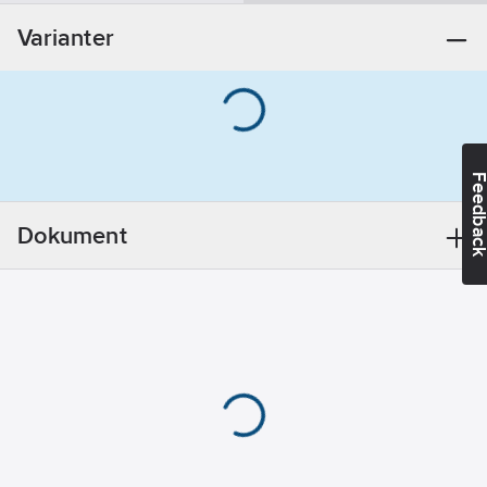
Bly
Varianter
REACH
Datum:
2021-11-
23
Utförande:
Med låsring
REACH
Feedba
Informationsplikt:
Ja
Dokument