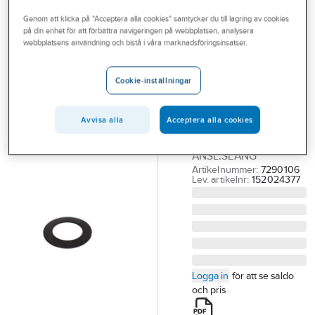
Outlet
Reservdelar Övrigt
Genom att klicka på "Acceptera alla cookies" samtycker du till lagring av cookies
på din enhet för att förbättra navigeringen på webbplatsen, analysera
Branscher
webbplatsens användning och bistå i våra marknadsföringsinsatser.
TUBMAN
Tjänster
Gummipackning,
Cookie-inställningar
Tubman
Vårt erbjudande
GUMMPACKN EPDM.
Bli kund
30X18X2MM 10-PACK.
Avvisa alla
Acceptera alla cookies
TUBMAN, 25
Aktuellt
ANSL.SLANG
Artikelnummer:
7290106
Lev. artikelnr:
152024377
Logga in
för att se saldo
och pris