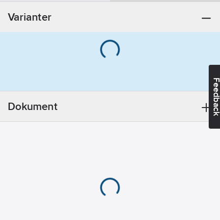
18
mm
Varianter
Materialkvalitet:
EPDM
(etenpropengummi)
Utförande:
Ut v. 30mm
Feedba
Dokument