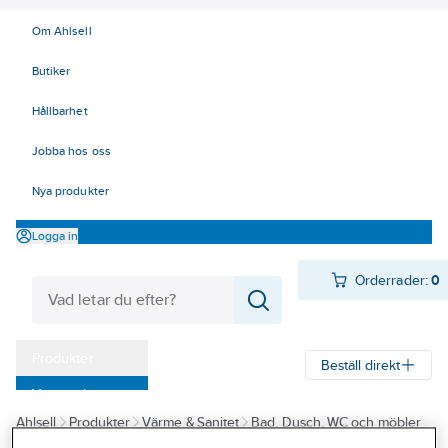
Om Ahlsell
Butiker
Hållbarhet
Jobba hos oss
Nya produkter
Logga in
Orderrader:
0
Produkter
Beställ direkt
Varumärken
Ahlsell
Produkter
Värme & Sanitet
Bad, Dusch, WC och möbler
Kampanjer
Sanitetsarmatur
Reservdelar sanitetsarmatur
Reservdelar övrigt