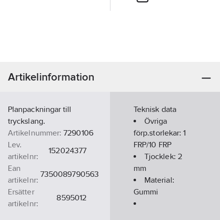
Artikelinformation
Planpackningar till
Teknisk data
tryckslang.
Övriga
Artikelnummer:
7290106
förp.storlekar:
1
Lev.
FRP/10 FRP
152024377
artikelnr:
Tjocklek:
2
Ean
mm
7350089790563
artikelnr:
Material:
Ersätter
Gummi
8595012
artikelnr:
Materialklass
PDO10B
Innerdiameter: