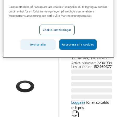
Outlet
Reservdelar Övrigt
Genom att klicka på "Acceptera alla cookies" samtycker du till lagring av cookies
på din enhet för att förbättra navigeringen på webbplatsen, analysera
Branscher
webbplatsens användning och bistå i våra marknadsföringsinsatser.
TUBMAN
Tjänster
Planpackning,
Cookie-inställningar
Tubman
Vårt erbjudande
GUMMIPACKN.
Bli kund
NR/SBR. 39X27X2
Avvisa alla
Acceptera alla cookies
MM 10-PACK.
Aktuellt
TUBMAN, TV V-LÅS
Artikelnummer:
7290099
Lev. artikelnr:
152460377
Logga in
för att se saldo
och pris