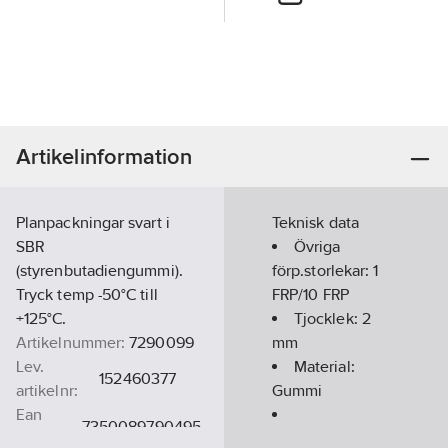
Artikelinformation
Planpackningar svart i
Teknisk data
SBR
Övriga
(styrenbutadiengummi).
förp.storlekar:
1
Tryck temp -50°C till
FRP/10 FRP
+125°C.
Tjocklek:
2
Artikelnummer:
7290099
mm
Lev.
Material:
152460377
artikelnr:
Gummi
Ean
7350089790495
artikelnr:
Ytterdiamater: