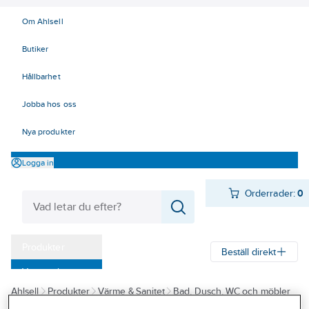
Om Ahlsell
Butiker
Hållbarhet
Jobba hos oss
Nya produkter
Logga in
Orderrader:
0
Produkter
Beställ direkt
Varumärken
Ahlsell
Produkter
Värme & Sanitet
Bad, Dusch, WC och möbler
Kampanjer
Sanitetsarmatur
Reservdelar sanitetsarmatur
Reservdelar övrigt