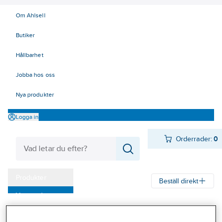
Om Ahlsell
Butiker
Hållbarhet
Jobba hos oss
Nya produkter
Logga in
Orderrader:
0
Produkter
Beställ direkt
Varumärken
Ahlsell
Produkter
Värme & Sanitet
Bad, Dusch, WC och möbler
Kampanjer
Sanitetsarmatur
Nödduschar
Skyddsblandare