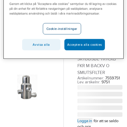
Genom att klicka på "Acceptera alla cookies" samtycker du till lagring av cookies
Outlet
på din enhet för att förbättra navigeringen på webbplatsen, analysera
GIA
webbplatsens användning och bistå i våra marknadsföringsinsatser.
Branscher
Skyddsblandare
Tjänster
till Nöd -
Cookie-inställningar
Ögonduschar,
Vårt erbjudande
GIA Premix
Avvisa alla
Acceptera alla cookies
Bli kund
PREMIX TERM
Aktuellt
SKYDDSBL TRYCKB
FKR M BACKV O
SMUTSFILTER
Artikelnummer:
7559751
Lev. artikelnr:
9751
Logga in
för att se saldo
och pris