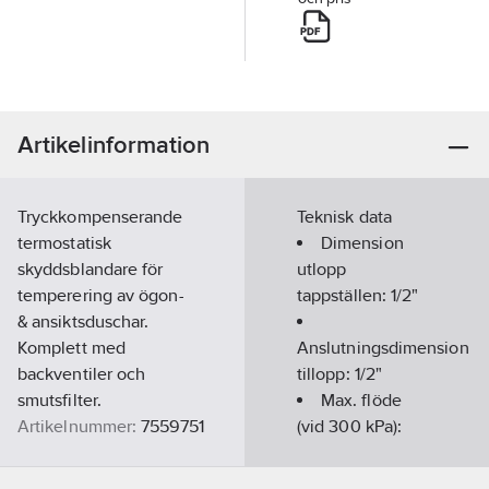
Artikelinformation
Tryckkompenserande
Teknisk data
termostatisk
Dimension
skyddsblandare för
utlopp
temperering av ögon-
tappställen:
1/2"
& ansiktsduschar.
Komplett med
Anslutningsdimension
backventiler och
tillopp:
1/2"
smutsfilter.
Max. flöde
Artikelnummer:
7559751
(vid 300 kPa):
Lev. artikelnr:
9751
30
l/min
Materialklass
PCP14B