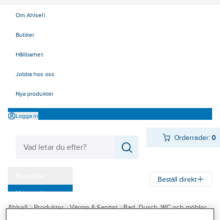
Om Ahlsell
Butiker
Hållbarhet
Jobba hos oss
Nya produkter
Logga in
Orderrader:
0
Produkter
Beställ direkt
Varumärken
Ahlsell
Produkter
Värme & Sanitet
Bad, Dusch, WC och möbler
Kampanjer
Sanitetsarmatur
Limbara montagebrickor