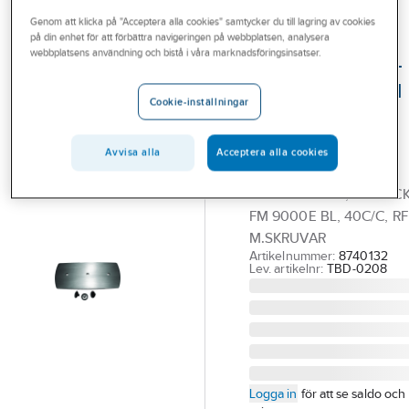
Outlet
Genom att klicka på "Acceptera alla cookies" samtycker du till lagring av cookies
på din enhet för att förbättra navigeringen på webbplatsen, analysera
DESIGN4BATH
Branscher
webbplatsens användning och bistå i våra marknadsföringsinsatser.
Limbricka för lim-
Tjänster
montage av FMM
Cookie-inställningar
blandare 9000E
Vårt erbjudande
40c/c,
Aktuellt
Avvisa alla
Acceptera alla cookies
Design4Bath
DESIGN4BATH,LIMBRIC
FM 9000E BL, 40C/C, RF
M.SKRUVAR
Artikelnummer:
8740132
Lev. artikelnr:
TBD-0208
Logga in
för att se saldo och