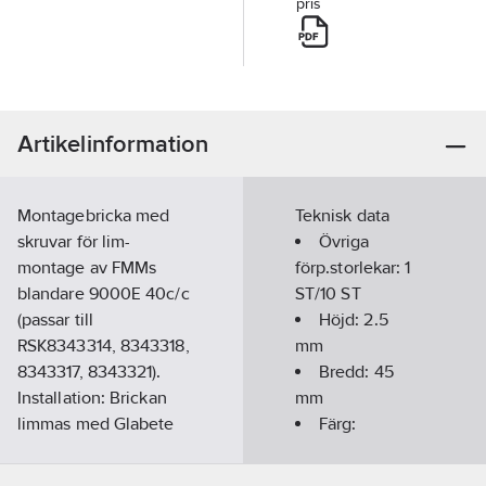
pris
Artikelinformation
Montagebricka med
Teknisk data
skruvar för lim-
Övriga
montage av FMMs
förp.storlekar:
1
blandare 9000E 40c/c
ST/10 ST
(passar till
Höjd:
2.5
RSK8343314, 8343318,
mm
8343317, 8343321).
Bredd:
45
Installation: Brickan
mm
limmas med Glabete
Färg:
limprodukt på vägg
Rostfritt stål
och därefter skruvas
Längd:
109