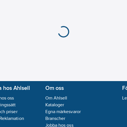
 hos Ahlsell
Om oss
F
hos oss
Om Ahlsell
Le
ingssätt
Kataloger
och priser
Egna märkesvaror
 Reklamation
Branscher
Jobba hos oss