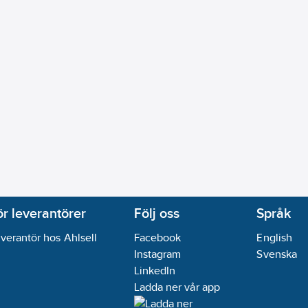
ör leverantörer
Följ oss
Språk
verantör hos Ahlsell
Facebook
English
Instagram
Svenska
LinkedIn
Ladda ner vår app