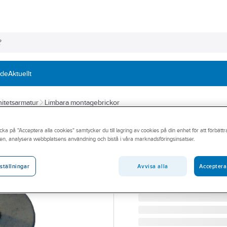
nde
Aktuellt
itetsarmatur
Limbara montagebrickor
DESIGN4BATH
cka på "Acceptera alla cookies" samtycker du till lagring av cookies på din enhet för att förbätt
Montagebricka r
en, analysera webbplatsens användning och bistå i våra marknadsföringsinsatser.
DESIGN4BATH, MONT.BRI
Artikelnummer:
8740119
Avvisa alla
Acceptera
ställningar
Lev. artikelnr:
TBD-0180