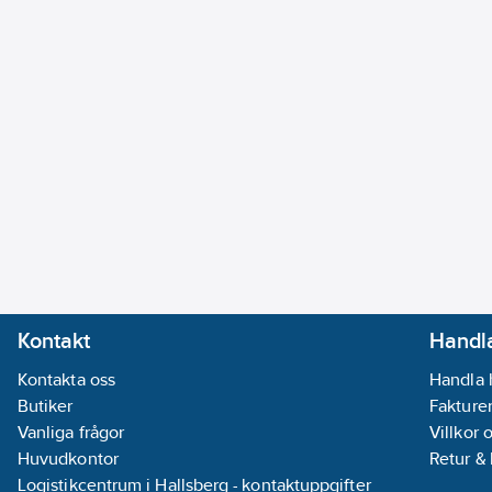
Kontakt
Handla
Kontakta oss
Handla 
Butiker
Fakturer
Vanliga frågor
Villkor 
Huvudkontor
Retur &
Logistikcentrum i Hallsberg - kontaktuppgifter