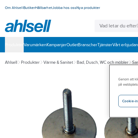
Om Ahlsell
Butiker
Hållbarhet
Jobba hos oss
Nya produkter
Produkter
Varumärken
Kampanjer
Outlet
Branscher
Tjänster
Vårt erbjuda
Ahlsell
Produkter
Värme & Sanitet
Bad, Dusch, WC och möbler
San
Genom att kli
på webbplats
Cookie-in