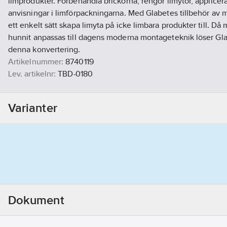
limprodukter. Förbehandla brickorna, rengör limytor, applicera
anvisningar i limförpackningarna. Med Glabetes tillbehör av
ett enkelt sätt skapa limyta på icke limbara produkter till. Då
hunnit anpassas till dagens moderna montageteknik löser Gl
denna konvertering.
Artikelnummer:
8740119
Lev. artikelnr:
TBD-0180
Ean artikelnr:
7350062900262
Materialklass
PCO140
Varianter
Dokument