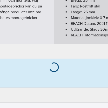
 lim, och montera. Följ
Bredd:
25
mm
 montagebrickor kan du på
Färg:
Rostfritt stål
 många produkter inte har
Längd:
25
mm
abetes montagebrickor
Materialtjocklek:
0.7
REACH Datum:
2021-1
Utförande:
Skruv 30
REACH Informationspl