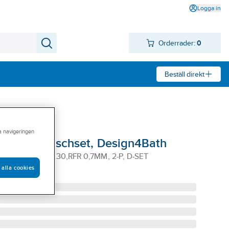
Logga in
Orderrader:
0
Beställ direkt
ra navigeringen
und för duschset, Design4Bath
CKA Ø25 M4X30,RFR 0,7MM, 2-P, D-SET
 alla cookies