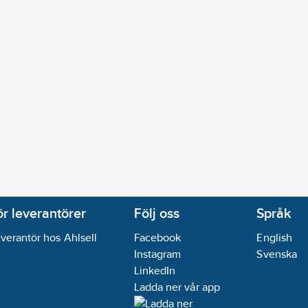
ör leverantörer
Följ oss
Språk
verantör hos Ahlsell
Facebook
English
Instagram
Svenska
LinkedIn
Ladda ner vår app