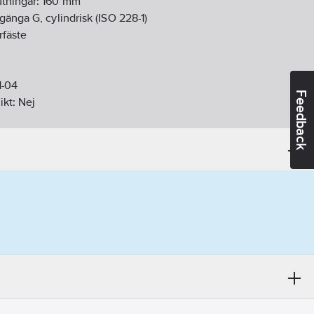
tningar:
160
mm
gänga G, cylindrisk (ISO 228-1)
rfäste
1-04
Feedback
ikt:
Nej