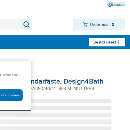
Logga in
Orderrader:
0
Beställ direkt
ra navigeringen
ör Trio blandarfäste, Design4Bath
TILL TRIO BL.FÄ,160/40CC, RFR M. MUTTRAR
 alla cookies