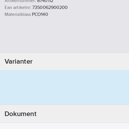
Artikelnummer:
8740112
Ean artikelnr:
7350062900200
Materialklass
PCO140
Varianter
Dokument