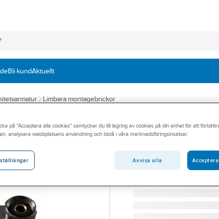
nde
Bli kund
Aktuellt
itetsarmatur
Limbara montagebrickor
DESIGN4BATH
cka på "Acceptera alla cookies" samtycker du till lagring av cookies på din enhet för att förbätt
Montagebricka f
en, analysera webbplatsens användning och bistå i våra marknadsföringsinsatser.
DESIGN4BATH,MONT.BR. 
Artikelnummer:
8740112
Avvisa alla
Acceptera
ställningar