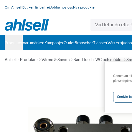
Om Ahlsell
Butiker
Hållbarhet
Jobba hos oss
Nya produkter
Produkter
Varumärken
Kampanjer
Outlet
Branscher
Tjänster
Vårt erbjuda
Ahlsell
Produkter
Värme & Sanitet
Bad, Dusch, WC och möbler
San
Genom att kli
på webbplats
Cookie-in