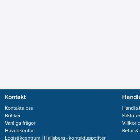
Kontakt
Handla
Kontakta oss
Handla 
Butiker
Fakturer
Vanliga frågor
Villkor 
Huvudkontor
Retur &
Logistikcentrum i Hallsberg - kontaktuppgifter