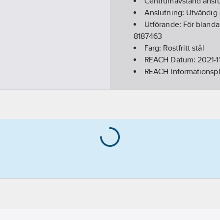
Centrumavstånd anslu
Anslutning:
Utvändig 
Utförande:
För blanda
8187463
Färg:
Rostfritt stål
REACH Datum:
2021-1
REACH Informationspl