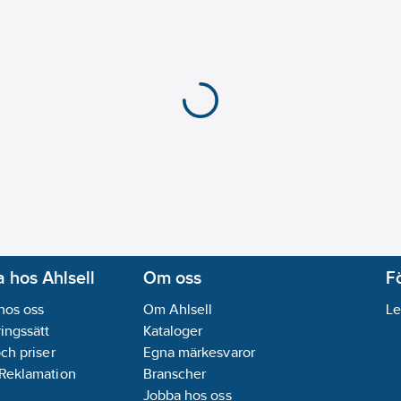
 hos Ahlsell
Om oss
F
hos oss
Om Ahlsell
Le
ingssätt
Kataloger
och priser
Egna märkesvaror
 Reklamation
Branscher
Jobba hos oss