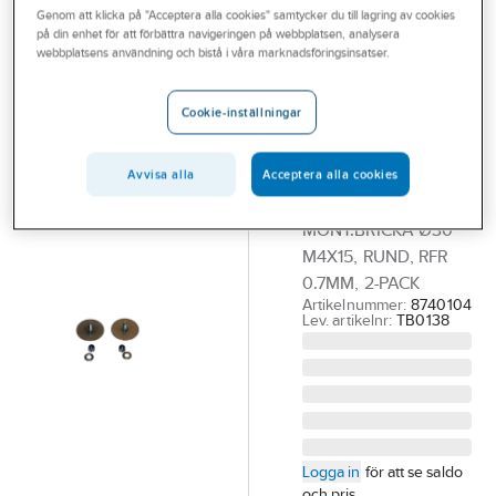
Genom att klicka på "Acceptera alla cookies" samtycker du till lagring av cookies
Outlet
på din enhet för att förbättra navigeringen på webbplatsen, analysera
DESIGN4BATH
webbplatsens användning och bistå i våra marknadsföringsinsatser.
Branscher
Montagebricka
Tjänster
rund med
Cookie-inställningar
gänga,
Vårt erbjudande
Design4Bath
Avvisa alla
Acceptera alla cookies
Aktuellt
DESIGN4BATH,
MONT.BRICKA Ø30
M4X15, RUND, RFR
0.7MM, 2-PACK
Artikelnummer:
8740104
Lev. artikelnr:
TB0138
Logga in
för att se saldo
och pris