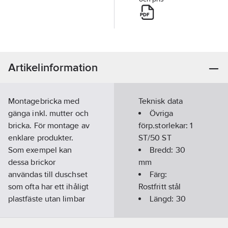
Artikelinformation
Montagebricka med
Teknisk data
gänga inkl. mutter och
Övriga
bricka. För montage av
förp.storlekar:
1
enklare produkter.
ST/50 ST
Som exempel kan
Bredd:
30
dessa brickor
mm
användas till duschset
Färg:
som ofta har ett ihåligt
Rostfritt stål
plastfäste utan limbar
Längd:
30
yta. Lösningen är att
mm
hitta en