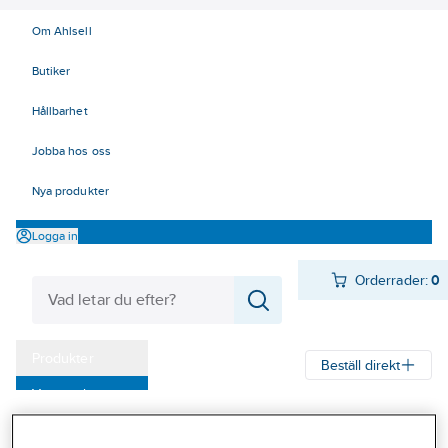
Om Ahlsell
Butiker
Hållbarhet
Jobba hos oss
Nya produkter
Logga in
Orderrader:
0
Produkter
Beställ direkt
Varumärken
Ahlsell
Produkter
Värme & Sanitet
Bad, Dusch, WC och möbler
Kampanjer
Sanitetsarmatur
Limbara montagebrickor