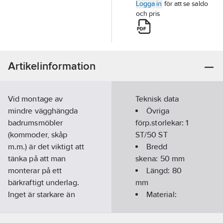
Logga in
för att se saldo
och pris
Artikelinformation
Vid montage av
Teknisk data
mindre vägghängda
Övriga
badrumsmöbler
förp.storlekar:
1
(kommoder, skåp
ST/50 ST
m.m.) är det viktigt att
Bredd
tänka på att man
skena:
50
mm
monterar på ett
Längd:
80
bärkraftigt underlag.
mm
Inget är starkare än
Material:
ytskiktets
Rostfritt stål
bärkraftighet. Det är