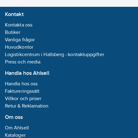
badrumsmöbler) och
Kontakt
ej de standardbeslag
som oftast medföljer
Kontakta oss
möbeln.
Butiker
Artikelnummer:
8740096
Vanliga frågor
Lev.
Huvudkontor
THB1023
artikelnr:
Logistikcentrum i Hallsberg - kontaktuppgifter
Ean
Press och media
4260119190948
artikelnr:
Handla hos Ahlsell
Materialklass
PCO140
Handla hos oss
Faktureringssätt
Villkor och priser
Retur & Reklamation
Om oss
Om Ahlsell
Kataloger