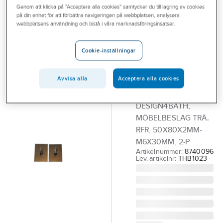
Genom att klicka på "Acceptera alla cookies" samtycker du till lagring av cookies
Outlet
på din enhet för att förbättra navigeringen på webbplatsen, analysera
DESIGN4BATH
webbplatsens användning och bistå i våra marknadsföringsinsatser.
Branscher
Montagebricka
Tjänster
Design4Bath,
Cookie-inställningar
trälistmontage
Vårt erbjudande
för
Avvisa alla
Acceptera alla cookies
Aktuellt
badrumsmöbler
DESIGN4BATH,
MÖBELBESLAG TRÄ.
RFR, 50X80X2MM-
M6X30MM, 2-P
Artikelnummer:
8740096
Lev. artikelnr:
THB1023