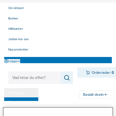
Om Ahlsell
Butiker
Hållbarhet
Jobba hos oss
Nya produkter
Logga in
Orderrader:
0
Produkter
Beställ direkt
Varumärken
Ahlsell
Produkter
Värme & Sanitet
Bad, Dusch, WC och möbler
Kampanjer
Sanitetsarmatur
Limbara montagebrickor