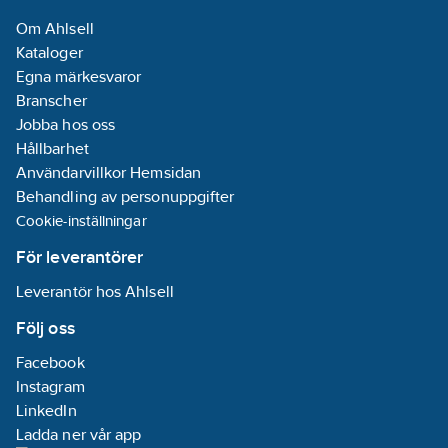
Med
Om Ahlsell
tvålpump:
Nej
Kataloger
REACH
Egna märkesvaror
Datum:
2022-
Branscher
03-01
Jobba hos oss
Utförande:
Hållbarhet
Mattvit
Användarvillkor Hemsidan
REACH
Behandling av personuppgifter
Informationsplikt:
Cookie-inställningar
Nej
För leverantörer
Leverantör hos Ahlsell
Följ oss
Facebook
Instagram
LinkedIn
Ladda ner vår app