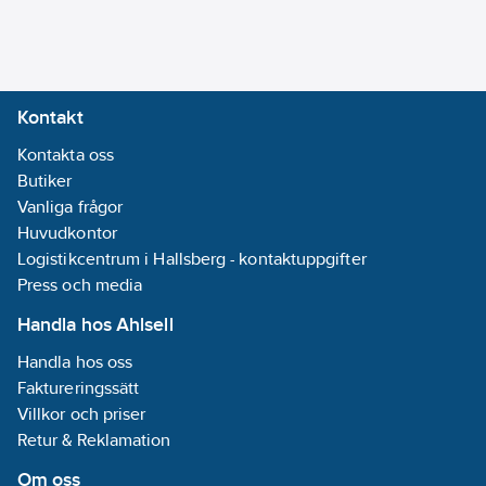
Med krok:
Nej
Med
rakhyvelhållare:
Kontakt
Nej
Kontakta oss
Med spegel:
Butiker
Nej
Vanliga frågor
Med
Huvudkontor
svamphållare:
Logistikcentrum i Hallsberg - kontaktuppgifter
Nej
Press och media
Med
tandborsthållare:
Handla hos Ahlsell
Nej
Handla hos oss
Med
Faktureringssätt
toalettpappershållare:
Villkor och priser
Nej
Retur & Reklamation
Med
tvålhållare:
Nej
Om oss