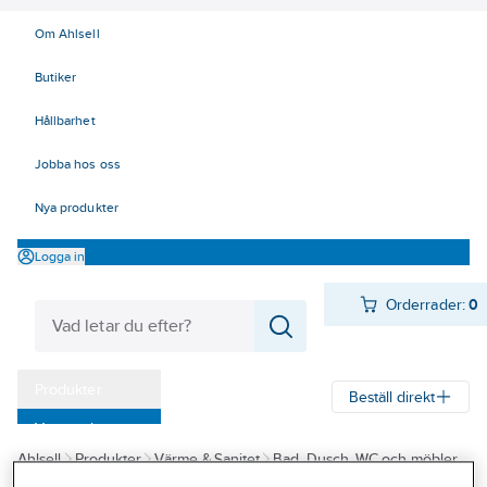
Om Ahlsell
Butiker
Hållbarhet
Jobba hos oss
Nya produkter
Logga in
Orderrader:
0
Produkter
Beställ direkt
Varumärken
Ahlsell
Produkter
Värme & Sanitet
Bad, Dusch, WC och möbler
Kampanjer
Sanitetsarmatur
Limbara montagebrickor