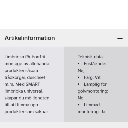
Artikelinformation
Limbricka för borrfritt
Teknisk data
montage av allehanda
Fristående:
produkter såsom
Nej
trådkorgar, duschset
Färg:
Vit
m.m. Med SMART
Lämplig för
limbricka universal,
golvmontering:
skapar du möjligheten
Nej
till att limma upp
Limmad
produkter som saknar
montering:
Ja
fästyta för
Lämplig för
limmontage. Mattsvitt
väggmontering: