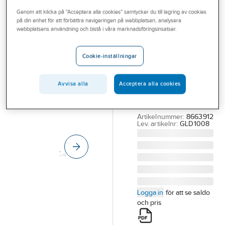
Outlet
Genom att klicka på "Acceptera alla cookies" samtycker du till lagring av cookies
på din enhet för att förbättra navigeringen på webbplatsen, analysera
Limbricka
Branscher
webbplatsens användning och bistå i våra marknadsföringsinsatser.
Smart,
Tjänster
Design4Bath
Cookie-inställningar
Vårt erbjudande
DESIGN4BATH,
Aktuellt
LIMBRICKA SMART
Avvisa alla
Acceptera alla cookies
UNIV.MATTVIT
Ø40MM 2-PACK
Artikelnummer:
8663912
Lev. artikelnr:
GLD1008
Logga in
för att se saldo
och pris