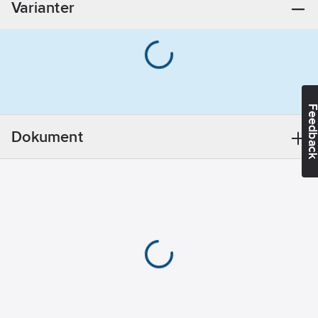
Varianter
Materialklass
PCO140
1.5
mm
Vikt:
0.04
kg
REACH
Datum:
2024-
03-15
Feedba
Utförande:
1.5 mm
Dokument
REACH
Informationsplikt:
Nej