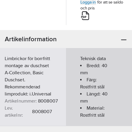
Logga in
för att se saldo
och pris
Artikelinformation
Limbrickor för borrfritt
Teknisk data
montage av duschset
Bredd:
40
A-Collection, Basic
mm
Duschset.
Färg:
Rekommenderad
Rostfritt stål
limprodukt: i.Universal
Längd:
40
Artikelnummer:
8008007
mm
Lev.
Material:
8008007
artikelnr:
Rostfritt stål
Ean
7350062901436
artikelnr:
Materialtjocklek: