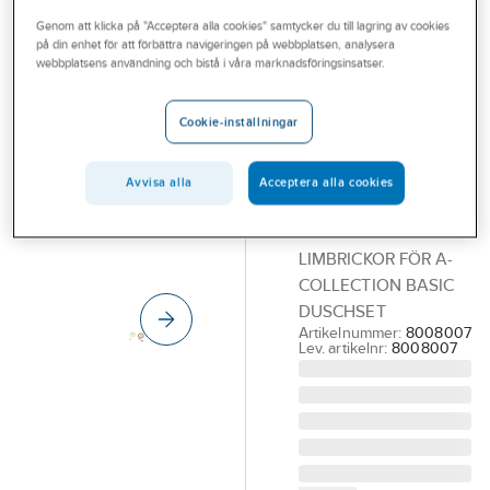
Outlet
Genom att klicka på "Acceptera alla cookies" samtycker du till lagring av cookies
på din enhet för att förbättra navigeringen på webbplatsen, analysera
DESIGN4BATH
Branscher
webbplatsens användning och bistå i våra marknadsföringsinsatser.
Montagebricka
Tjänster
Borrfritt M4 inkl.
Cookie-inställningar
mutter och
Vårt erbjudande
bricka,
Bli kund
Avvisa alla
Acceptera alla cookies
Design4Bath
Aktuellt
DESIGN4BATH.
LIMBRICKOR FÖR A-
COLLECTION BASIC
DUSCHSET
Artikelnummer:
8008007
Lev. artikelnr:
8008007