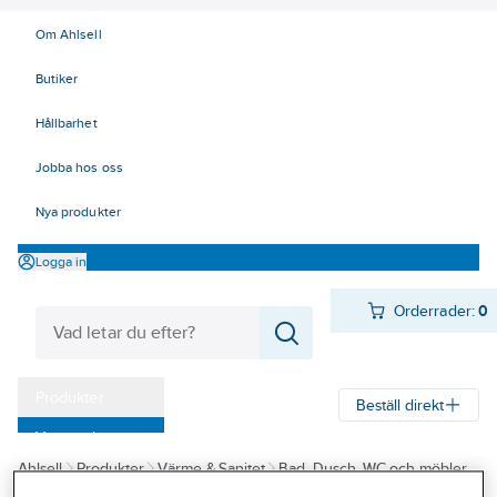
Om Ahlsell
Butiker
Hållbarhet
Jobba hos oss
Nya produkter
Logga in
Orderrader:
0
Produkter
Beställ direkt
Varumärken
Ahlsell
Produkter
Värme & Sanitet
Bad, Dusch, WC och möbler
Kampanjer
Sanitetsarmatur
Limbara montagebrickor