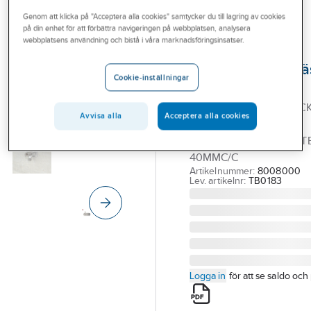
Outlet
Genom att klicka på "Acceptera alla cookies" samtycker du till lagring av cookies
på din enhet för att förbättra navigeringen på webbplatsen, analysera
DESIGN4BATH
Branscher
webbplatsens användning och bistå i våra marknadsföringsinsatser.
Limbricka, till
Tjänster
Tappkran/Ventilfä
Cookie-inställningar
Design4Bath
Vårt erbjudande
DESIGN4BATH LIMBRIC
Bli kund
Avvisa alla
Acceptera alla cookies
FÖR
Aktuellt
TAPPKRAN/VENTILFÄST
40MMC/C
Artikelnummer:
8008000
Lev. artikelnr:
TB0183
Logga in
för att se saldo och 