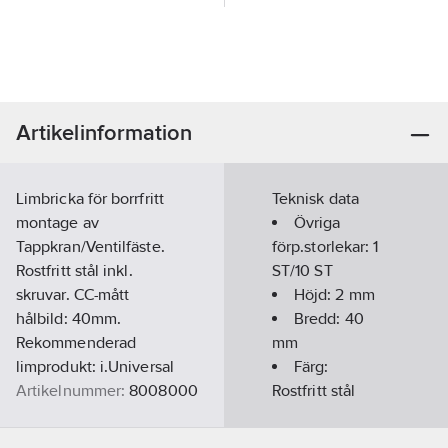
Artikelinformation
Limbricka för borrfritt
Teknisk data
montage av
Övriga
Tappkran/Ventilfäste.
förp.storlekar:
1
Rostfritt stål inkl.
ST/10 ST
skruvar. CC-mått
Höjd:
2
mm
hålbild: 40mm.
Bredd:
40
Rekommenderad
mm
limprodukt: i.Universal
Färg:
Artikelnummer:
8008000
Rostfritt stål
Lev. artikelnr:
TB0183
Längd:
80
Ean
mm