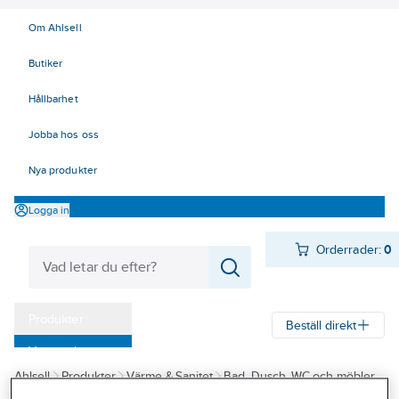
Om Ahlsell
Butiker
Hållbarhet
Jobba hos oss
Nya produkter
Logga in
Orderrader:
0
Produkter
Beställ direkt
Varumärken
Ahlsell
Produkter
Värme & Sanitet
Bad, Dusch, WC och möbler
Kampanjer
Sanitetsarmatur
Limbara montagebrickor