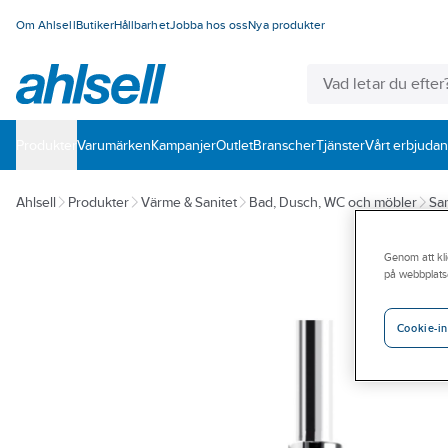
Om Ahlsell
Butiker
Hållbarhet
Jobba hos oss
Nya produkter
Produkter
Varumärken
Kampanjer
Outlet
Branscher
Tjänster
Vårt erbjuda
Ahlsell
Produkter
Värme & Sanitet
Bad, Dusch, WC och möbler
San
Genom att kli
på webbplats
Cookie-in