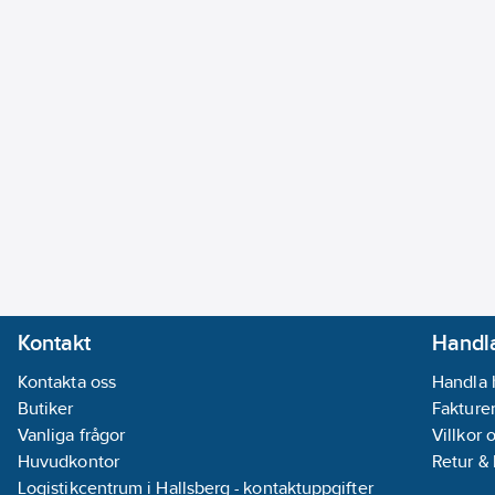
Kontakt
Handla
Kontakta oss
Handla 
Butiker
Fakturer
Vanliga frågor
Villkor 
Huvudkontor
Retur &
Logistikcentrum i Hallsberg - kontaktuppgifter