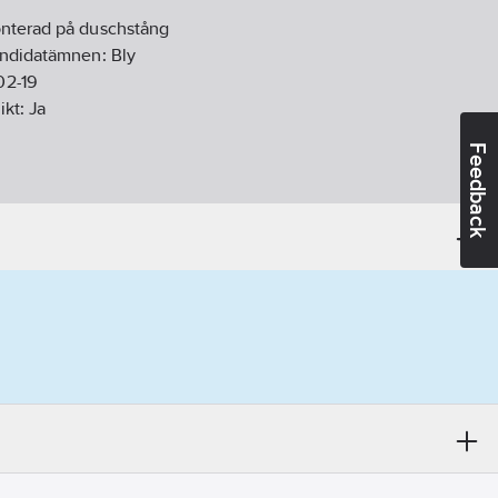
nterad på duschstång
andidatämnen:
Bly
02-19
ikt:
Ja
Feedback