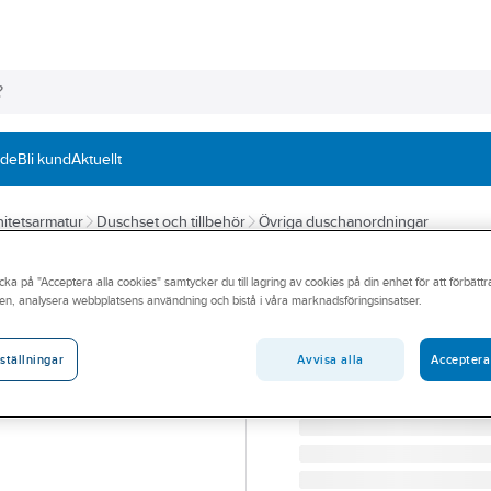
nde
Bli kund
Aktuellt
itetsarmatur
Duschset och tillbehör
Övriga duschanordningar
GUSTAVSBERG
cka på "Acceptera alla cookies" samtycker du till lagring av cookies på din enhet för att förbätt
Väggfäste för t
en, analysera webbplatsens användning och bistå i våra marknadsföringsinsatser.
GBG VÄGGSTAG F.TAKD
Artikelnummer:
8218317
Avvisa alla
Acceptera
ställningar
Lev. artikelnr:
GB41638466