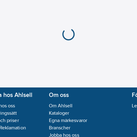
 hos Ahlsell
Om oss
F
hos oss
Om Ahlsell
Le
ingssätt
Kataloger
och priser
Egna märkesvaror
 Reklamation
Branscher
Jobba hos oss