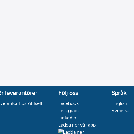
ör leverantörer
Följ oss
Språk
verantör hos Ahlsell
Facebook
English
Instagram
Svenska
LinkedIn
Ladda ner vår app