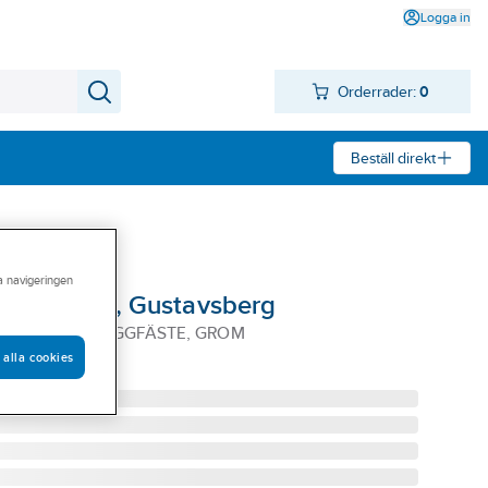
Logga in
Orderrader:
0
Beställ direkt
ra navigeringen
akduschset, Gustavsberg
USCH G1/G2 VÄGGFÄSTE, GROM
 alla cookies