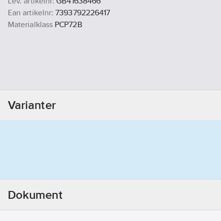
Lev. artikelnr:
GB41638466
Ean artikelnr:
7393792226417
Materialklass
PCP72B
Varianter
Dokument