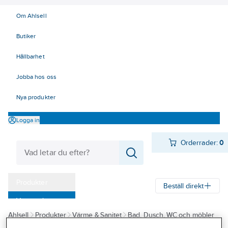
Om Ahlsell
Butiker
Hållbarhet
Jobba hos oss
Nya produkter
Logga in
Orderrader:
0
Produkter
Beställ direkt
Varumärken
Ahlsell
Produkter
Värme & Sanitet
Bad, Dusch, WC och möbler
Kampanjer
Sanitetsarmatur
Blandare
Tillbehör köksblandare