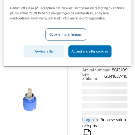
Outlet
Tillbehör köksblandare 1-grepp
Genom att klicka på "Acceptera alla cookies" samtycker du till lagring av cookies
på din enhet för att förbättra navigeringen på webbplatsen, analysera
Branscher
webbplatsens användning och bistå i våra marknadsföringsinsatser.
Keramikpaket
Tjänster
till Coloric,
Cookie-inställningar
Vårt erbjudande
Gustavsberg
Bli kund
GBG COLORIC
Avvisa alla
Acceptera alla cookies
KERAMIKPAKET 7
Aktuellt
LITER
Artikelnummer:
8613109
Lev.
GB41637415
artikelnr:
Logga in
för att se saldo
och pris