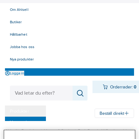
Om Ahlsell
Butiker
Hållbarhet
Jobba hos oss
Nya produkter
Logga in
Orderrader:
0
Produkter
Beställ direkt
Varumärken
Ahlsell
Produkter
Värme & Sanitet
Bad, Dusch, WC och möbler
Kampanjer
Sanitetsarmatur
Blandare
Tillbehör köksblandare