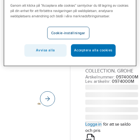
Outlet
Genom att klicka på "Acceptera alla cookies" samtycker du till lagring av cookies
Tillbehör köksblandare 1-grepp
på din enhet för att förbättra navigeringen på webbplatsen, analysera
webbplatsens användning och bistå i våra marknadsföringsinsatser.
Branscher
A-COLLECTION
Tjänster
Pipspärr till
Cookie-inställningar
köksblandare, a-
Vårt erbjudande
collection
Bli kund
Avvisa alla
Acceptera alla cookies
PIPSPÄRR 90 GR
Aktuellt
KÖKSBL FÖR A-
COLLECTION. GROHE
Artikelnummer:
0974000M
Lev. artikelnr:
0974000M
Logga in
för att se saldo
och pris