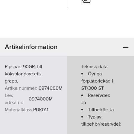
Artikelinformation
Pipspärr 90GR. till
Teknisk data
köksblandare ett-
Övriga
grepp.
förp.storlekar:
1
Artikelnummer:
0974000M
ST/300 ST
Lev.
Reservdel:
0974000M
artikelnr:
Ja
Materialklass
PDK011
Tillbehör:
Ja
Typ av
tillbehör/reservdel:
Övrigt