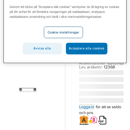
Outlet
Genom att klicka på "Acceptera alla cookies" samtycker du till lagring av cookies
på din enhet för att förbättra navigeringen på webbplatsen, analysera
SVEDBERGS
Branscher
webbplatsens användning och bistå i våra marknadsföringsinsatser.
Handtag Nr5,
Tjänster
Svedbergs
Cookie-inställningar
SVEDBERGS
Vårt erbjudande
HANDTAG NR5
Aktuellt
Avvisa alla
Acceptera alla cookies
KROM 128MM C/C
1ST. 12368
Artikelnummer:
8973763
Lev. artikelnr:
12368
Logga in
för att se saldo
och pris