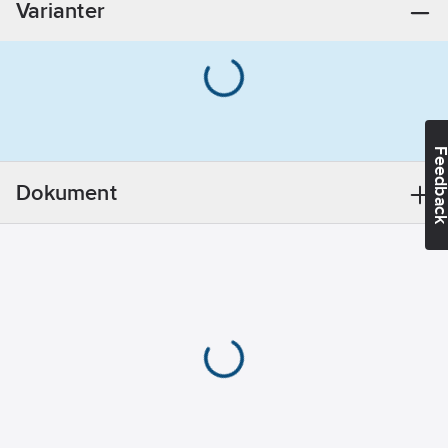
Varianter
Ytskydd:
Förkromad
Transparent:
Nej
Diameter:
0
mm
Feedba
REACH
Datum:
2021-01-
Dokument
01
REACH
Informationsplikt:
Nej