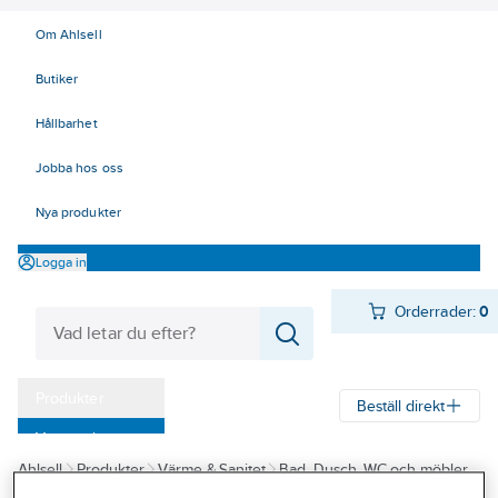
Om Ahlsell
Butiker
Hållbarhet
Jobba hos oss
Nya produkter
Logga in
Orderrader:
0
Produkter
Beställ direkt
Varumärken
Ahlsell
Produkter
Värme & Sanitet
Bad, Dusch, WC och möbler
Kampanjer
Badrumsmöbler och badrumsskåp
Handtag/Knoppar