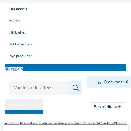
Om Ahlsell
Butiker
Hållbarhet
Jobba hos oss
Nya produkter
Logga in
Orderrader:
0
Produkter
Beställ direkt
Varumärken
Ahlsell
Produkter
Värme & Sanitet
Bad, Dusch, WC och möbler
Kampanjer
Badrumsmöbler och badrumsskåp
Handtag/Knoppar