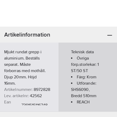
Artikelinformation
Mjukt rundat grepp i
Teknisk data
aluminium. Beställs
Övriga
separat. Måste
förp.storlekar:
1
förborras med mothåll.
ST/50 ST
Djup 20mm. Höjd
Färg:
Krom
16mm.
Utförande:
Artikelnummer:
8972828
SHS6090,
Lev. artikelnr:
42562
Bredd 510mm
Ean
REACH
7391515116748
artikelnr:
Datum:
2021-
Materialklass
PCQ10B
06-29