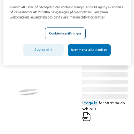
Outlet
Genom att klicka på "Acceptera alla cookies" samtycker du till lagring av cookies
på din enhet för att förbättra navigeringen på webbplatsen, analysera
IFÖ
Branscher
webbplatsens användning och bistå i våra marknadsföringsinsatser.
Handtag soft
Tjänster
SHS Ifö Sense
Cookie-inställningar
IFÖ SENSE HANDTAG
Vårt erbjudande
SOFT SHS 6090
Aktuellt
Avvisa alla
Acceptera alla cookies
42562
Artikelnummer:
8972828
Lev. artikelnr:
42562
Logga in
för att se saldo
och pris